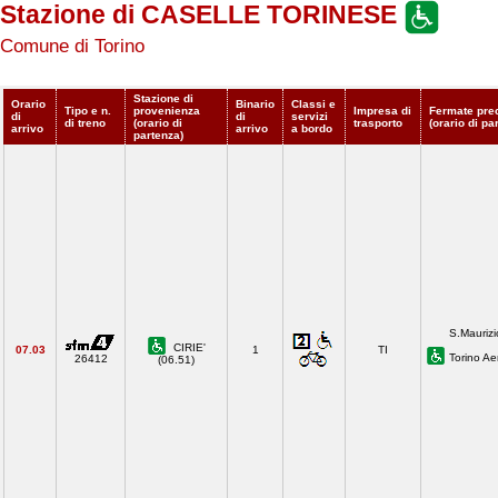
Stazione di CASELLE TORINESE
Comune di Torino
Stazione di
Orario
Binario
Classi e
Tipo e n.
provenienza
Impresa di
Fermate pre
di
di
servizi
di treno
(orario di
trasporto
(orario di pa
arrivo
arrivo
a bordo
partenza)
S.Maurizi
CIRIE'
07.03
1
TI
Torino Ae
26412
(06.51)