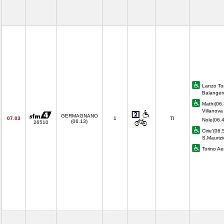
Lanzo To
Balanger
Mathi(06.
Villanova
GERMAGNANO
07.03
1
TI
Nole(06.
(06.13)
26510
Cirie'(06.
S.Maurizi
Torino Ae