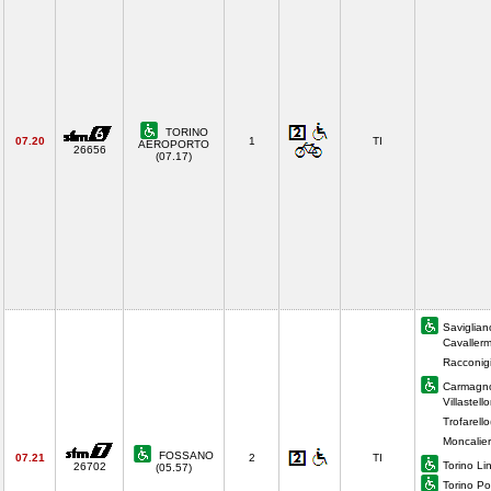
TORINO
07.20
1
TI
AEROPORTO
26656
(07.17)
Saviglian
Cavaller
Racconigi
Carmagno
Villastell
Trofarell
Moncalier
FOSSANO
07.21
2
TI
Torino Li
26702
(05.57)
Torino Po