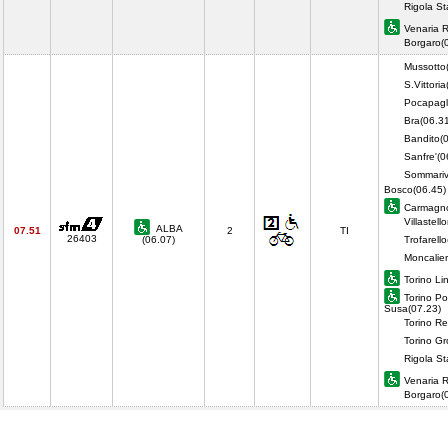
Rigola St
Venaria 
Borgaro(
Mussotto
S.Vittori
Pocapagl
Bra(06.3
Bandito(
Sanfre'(0
Sommariv
Bosco(06.45)
Carmagno
Villastell
ALBA
07.51
2
TI
26403
(06.07)
Trofarell
Moncalier
Torino Li
Torino Po
Susa(07.23)
Torino Re
Torino Gr
Rigola St
Venaria 
Borgaro(