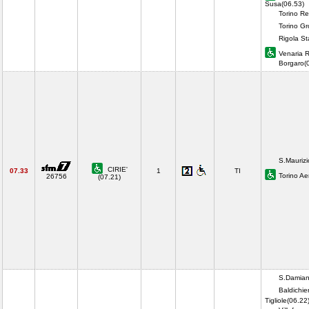
Susa(06.53)
Torino Re
Torino Gr
Rigola St
Venaria 
Borgaro(
S.Maurizi
CIRIE'
07.33
1
TI
Torino Ae
26756
(07.21)
S.Damiano
Baldichier
Tigliole(06.22