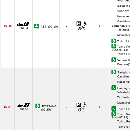
Villafran
S.Paolo S
Villanova
Pessione
Cambian
07.36
2
TI
Santena(06.4
ASTI (06.10)
26604
Trofarell
Moncalier
Torino Li
Torino Po
Susa(07.13)
Torino Re
Venaria 
Borgaro(
Saviglian
Cavaller
Racconigi
Carmagno
Villastell
Trofarell
Moncalier
FOSSANO
07.51
2
TI
Torino Li
26736
(06.25)
Torino Po
Susa(07.23)
Torino Re
Torino Gr