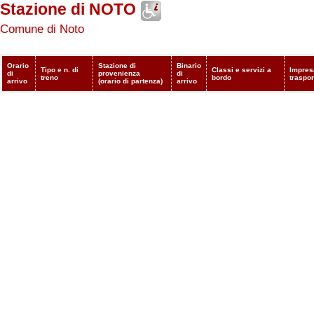
Stazione di NOTO
Comune di Noto
Orario
Stazione di
Binario
Tipo e n. di
Classi e servizi a
Impres
di
provenienza
di
treno
bordo
traspor
arrivo
(orario di partenza)
arrivo