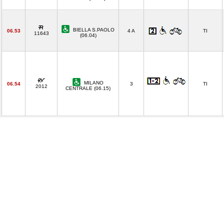
BIELLA S.PAOLO
06.53
4 A
TI
11643
(06.04)
MILANO
06.54
3
TI
2012
CENTRALE (06.15)