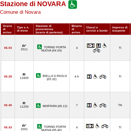
Stazione di NOVARA
Comune di Novara
Orario
Stazione di
Binario
Tipo e n.
Classi e
Impresa di
di
provenienza
di
di treno
servizi a bordo
trasporto
arrivo
(orario di partenza)
arrivo
TORINO PORTA
06.03
4
TI
2011
NUOVA (04.54)
BIELLA S.PAOLO
06.28
4 A
TI
11605
(05.32)
06.40
7
TN
MORTARA (06.12)
11250
TORINO PORTA
06.43
4
TI
2001
NUOVA (05.40)