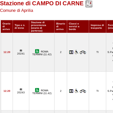
Stazione di CAMPO DI CARNE
Comune di Aprilia
Stazione di
Orario
Binario
Classi e
Tipo e n.
provenienza
Impresa di
Fer
di
di
servizi a
di treno
(orario di
trasporto
(ora
arrivo
arrivo
bordo
partenza)
ROMA
12.20
2
TI
S.Pa
20241
TERMINI (11.42)
ROMA
12.20
2
TI
S.Pa
20243
TERMINI (11.42)