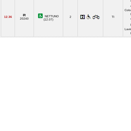
Colo
NETTUNO
12.36
2
TI
20240
(12.07)
Lavi