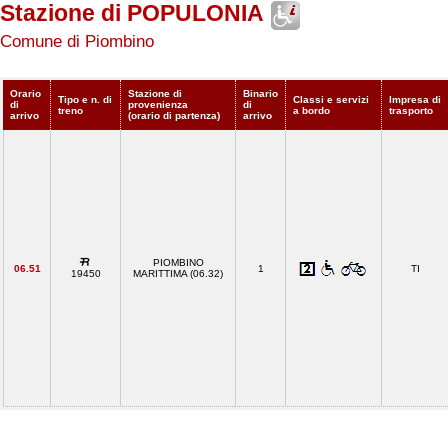
Stazione di POPULONIA
Comune di Piombino
Orario
Stazione di
Binario
Tipo e n. di
Classi e servizi
Impresa di
di
provenienza
di
treno
a bordo
trasporto
arrivo
(orario di partenza)
arrivo
PIOMBINO
06.51
1
TI
19450
MARITTIMA (06.32)