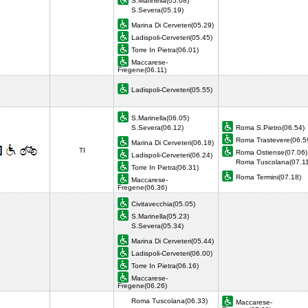
S.Marinella(05.08)
S.Severa(05.19)
Marina Di Cerveteri(05.29)
Ladispoli-Cerveteri(05.45)
Torre In Pietra(06.01)
Maccarese-
Fregene(06.11)
Ladispoli-Cerveteri(05.55)
S.Marinella(06.05)
S.Severa(06.12)
Roma S.Pietro(06.54)
Roma Trastevere(06.5
Marina Di Cerveteri(06.18)
TI
Roma Ostiense(07.06)
Ladispoli-Cerveteri(06.24)
Roma Tuscolana(07.11
Torre In Pietra(06.31)
Roma Termini(07.18)
Maccarese-
Fregene(06.36)
Civitavecchia(05.05)
S.Marinella(05.23)
S.Severa(05.34)
Marina Di Cerveteri(05.44)
Ladispoli-Cerveteri(06.00)
Torre In Pietra(06.16)
Maccarese-
Fregene(06.26)
Roma Tuscolana(06.33)
Maccarese-