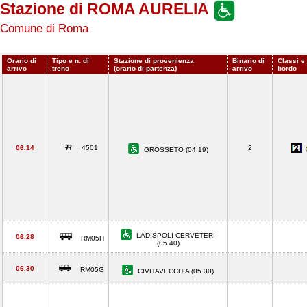
Stazione di ROMA AURELIA
Comune di Roma
Orario di
Tipo e n. di
Stazione di provenienza
Binario di
Classi e 
arrivo
treno
(orario di partenza)
arrivo
bordo
06.14
4501
2
GROSSETO (04.19)
LADISPOLI-CERVETERI
06.28
RM05H
(05.40)
06.30
RM05G
CIVITAVECCHIA (05.30)