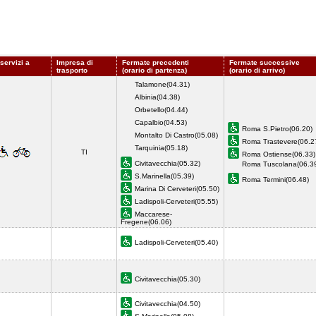
servizi a
Impresa di
Fermate precedenti
Fermate successive
trasporto
(orario di partenza)
(orario di arrivo)
Talamone(04.31)
Albinia(04.38)
Orbetello(04.44)
Capalbio(04.53)
Roma S.Pietro(06.20)
Montalto Di Castro(05.08)
Roma Trastevere(06.2
Tarquinia(05.18)
TI
Roma Ostiense(06.33)
Civitavecchia(05.32)
Roma Tuscolana(06.3
S.Marinella(05.39)
Roma Termini(06.48)
Marina Di Cerveteri(05.50)
Ladispoli-Cerveteri(05.55)
Maccarese-
Fregene(06.06)
Ladispoli-Cerveteri(05.40)
Civitavecchia(05.30)
Civitavecchia(04.50)