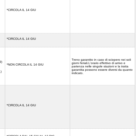
*CIRCOLA IL 14 GIU
*CIRCOLA IL 14 GIU
Treno garantito in caso di sciopero nei soli
9)
giorni feriali.L'orario effettivo di arrivo e
*NON CIRCOLA IL 14 GIU
partenza nelle singole stazioni e la tratta
garantita possono essere diversi da quanto
)
indicato.
*CIRCOLA IL 14 GIU