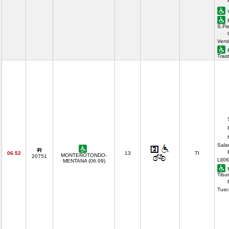
S.Pi
Vent
Tras
Sala
06.52
13
TI
MONTEROTONDO-
20751
Ll(06
MENTANA (06.09)
Tibur
Tusc