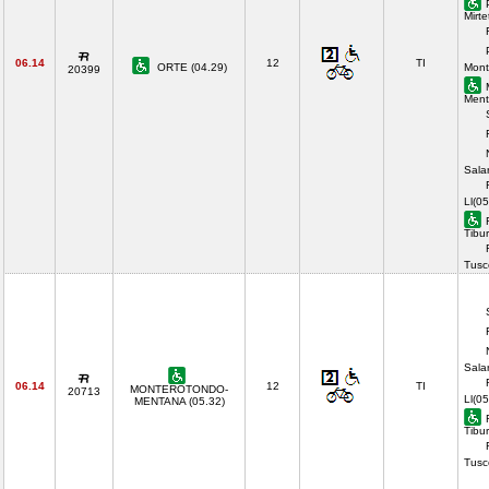
Mirte
06.14
12
TI
ORTE (04.29)
Mont
20399
Ment
Sala
Ll(05
Tibur
Tusc
Sala
06.14
12
TI
MONTEROTONDO-
20713
Ll(05
MENTANA (05.32)
Tibur
Tusc