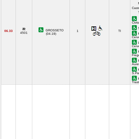
Cast
Civi
GROSSETO
06.33
1
TI
4501
(04.19)
Cerv
Cerv
Freg
Aure
S.Pi
Tras