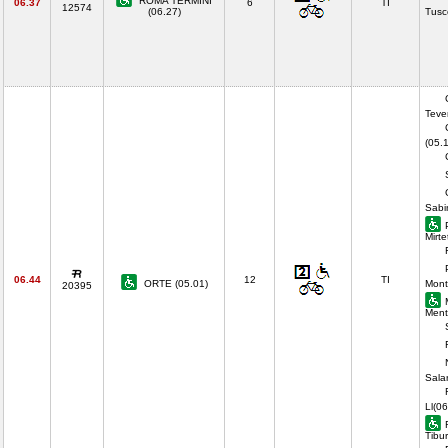
ROMA TERMINI
06.37
6
TI
12574
(06.27)
Tusc
Teve
(05.
Sabi
Mirte
06.44
12
TI
ORTE (05.01)
Mont
20395
Ment
Sala
Ll(06
Tibur