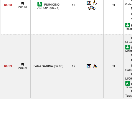
Gale
FIUMICINO
06.58
11
TI
20573
AEROP. (06.27)
Tras
Mont
Ment
06.59
FARA SABINA (06.05)
12
TI
20409
Sala
Ll(06
Tibur
Tusc