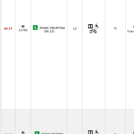
ROMA TIBURTINA
06.37
13
TI
12782
(06.23)
Tusc