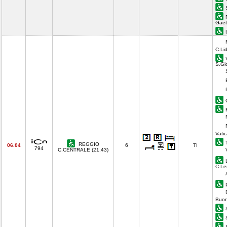
Gaet
C.Li
S.Gi
Vati
REGGIO
06.04
6
TI
794
C.CENTRALE (21.43)
C.Le
Buon