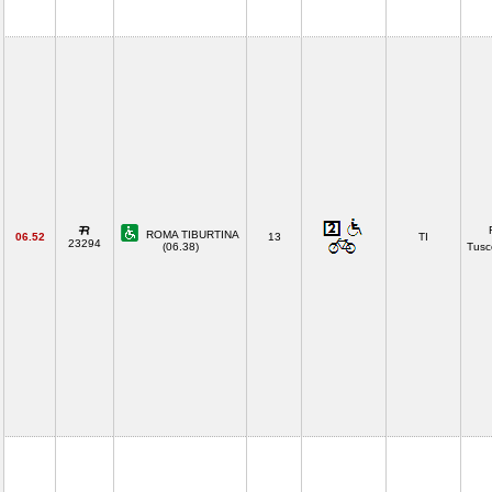
ROMA TIBURTINA
06.52
13
TI
23294
(06.38)
Tusc