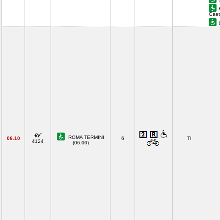
Gaet
ROMA TERMINI
06.10
6
TI
4124
(06.00)