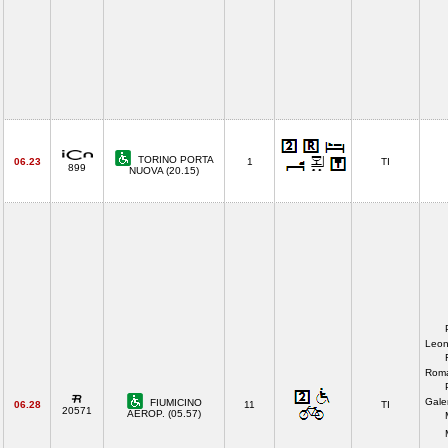
TORINO PORTA
06.23
1
TI
899
NUOVA (20.15)
Leon
Roma
Gale
FIUMICINO
06.28
11
TI
20571
AEROP. (05.57)