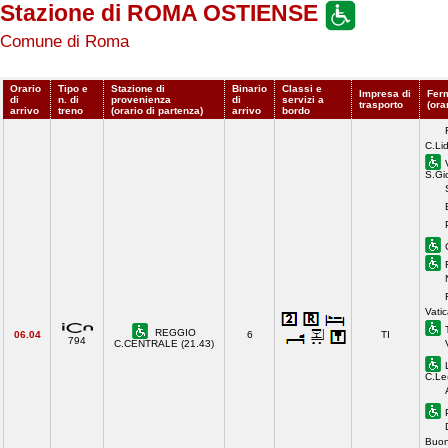
Stazione di ROMA OSTIENSE
Comune di Roma
Orario
Tipo e
Stazione di
Binario
Classi e
Impresa di
Fer
di
n. di
provenienza
di
servizi a
trasporto
(ora
arrivo
treno
(orario di partenza)
arrivo
bordo
C.Li
S.Gi
Vati
REGGIO
06.04
6
TI
794
C.CENTRALE (21.43)
C.Le
Buon