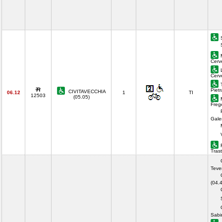
Cerv
Cerv
Piet
CIVITAVECCHIA
06.12
1
TI
12503
(05.05)
Freg
Gale
Tras
Teve
(04.
Sabi