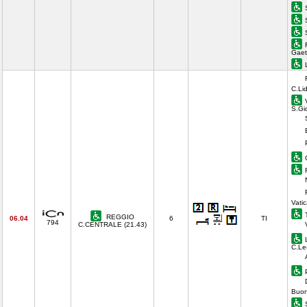
Gaet
C.Li
S.Gi
Vati
REGGIO
06.04
6
TI
794
C.CENTRALE (21.43)
C.Le
Buon