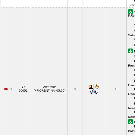
Tusc
P.Ro
Sutri
Roma
Gius
VITERBO
06.52
9
TI
20051
P.FIORENTINA (05.00)
Otta
Neri
Mari
Bald