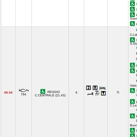
Gaet
C.Li
S.Gi
Vati
REGGIO
06.04
6
TI
794
C.CENTRALE (21.43)
C.Le
Buon