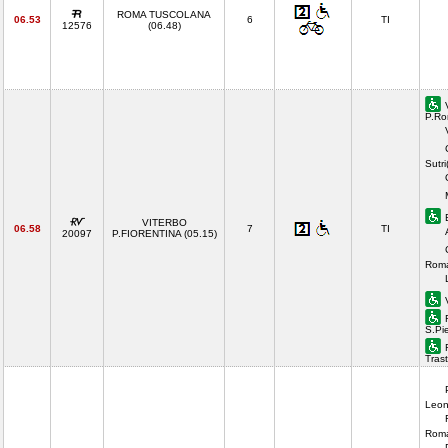
ROMA TUSCOLANA
06.53
6
TI
12576
(06.48)
P.Ro
Sutri
VITERBO
06.58
7
TI
20097
P.FIORENTINA (05.15)
Roma
S.Pi
Tras
Leon
Roma