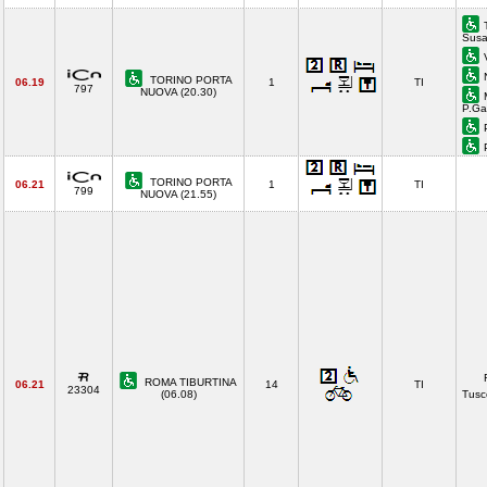
Susa
TORINO PORTA
06.19
1
TI
797
NUOVA (20.30)
P.Ga
TORINO PORTA
06.21
1
TI
799
NUOVA (21.55)
ROMA TIBURTINA
06.21
14
TI
23304
(06.08)
Tusc