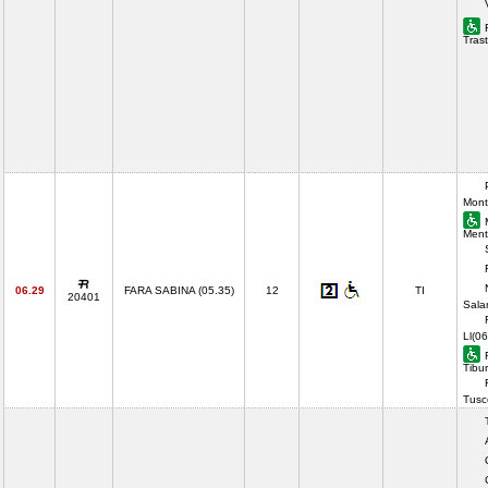
Tras
Mont
Ment
06.29
FARA SABINA (05.35)
12
TI
20401
Sala
Ll(06
Tibur
Tusc