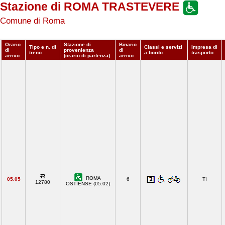
Stazione di ROMA TRASTEVERE
Comune di Roma
Orario
Stazione di
Binario
Tipo e n. di
Classi e servizi
Impresa di
di
provenienza
di
treno
a bordo
trasporto
arrivo
(orario di partenza)
arrivo
ROMA
05.05
6
TI
12780
OSTIENSE (05.02)