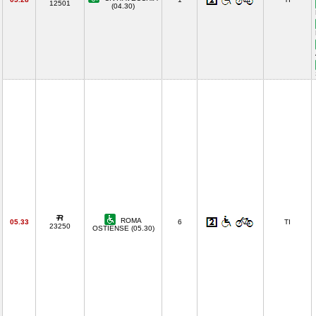
12501
(04.30)
ROMA
05.33
6
TI
23250
OSTIENSE (05.30)