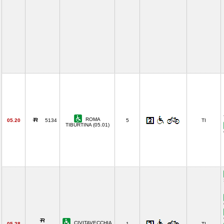
ROMA
05.20
5134
5
TI
TIBURTINA (05.01)
CIVITAVECCHIA
05.28
1
TI