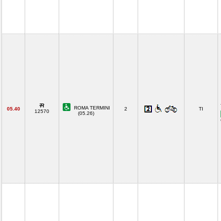
ROMA TERMINI
05.40
2
TI
12570
(05.26)