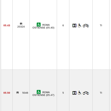
ROMA
05.43
6
TI
20324
OSTIENSE (05.40)
ROMA
05.50
5046
5
TI
OSTIENSE (05.47)