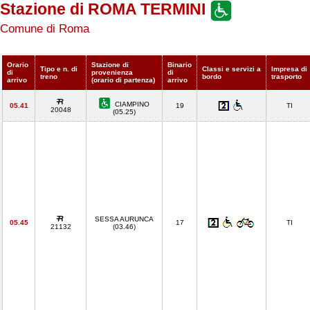
Stazione di ROMA TERMINI
Comune di Roma
Orario
Stazione di
Binario
Tipo e n. di
Classi e servizi a
Impresa di
di
provenienza
di
treno
bordo
trasporto
arrivo
(orario di partenza)
arrivo
CIAMPINO
05.41
19
TI
20048
(05.25)
SESSA AURUNCA
05.45
17
TI
21132
(03.46)