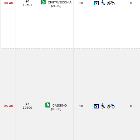
CIVITAVECCHIA
05.48
28
TI
12501
(04.30)
CASSINO
05.48
20
TI
12590
(03.38)