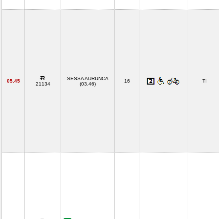
SESSA AURUNCA
05.45
16
TI
21134
(03.46)