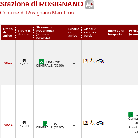
Stazione di ROSIGNANO
Comune di Rosignano Marittimo
Stazione di
Orario
Binario
Classi e
Tipo e n.
provenienza
Impresa di
Ferma
di
di
servizi a
di treno
(orario di
trasporto
(orari
arrivo
arrivo
bordo
partenza)
LIVORNO
05.16
1
TI
19465
CENTRALE (05.00)
Li
Centra
Qu
PISA
05.42
1
TI
19331
CENTRALE (05.07)
Sonnin
Ca