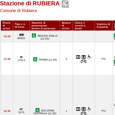
Stazione di RUBIERA
Comune di Rubiera
Orario
Stazione di
Binario
Classi e
Tipo e n.
Impresa di
di
provenienza
di
servizi a
di treno
trasporto
arrivo
(orario di partenza)
arrivo
bordo
REGGIO EMILIA
12.20
B0851
(12.00)
12.26
3
TTX
PARMA (11.58)
17413
D
BOLOGNA
12.30
1
TTX
2470
CENTRALE (11.50)