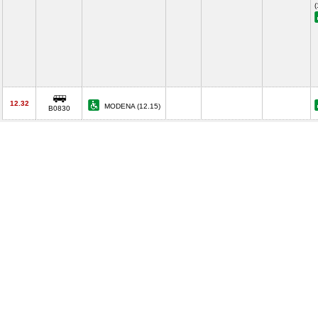
(
12.32
MODENA (12.15)
B0830