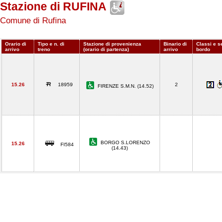
Stazione di RUFINA
Comune di Rufina
Orario di
Tipo e n. di
Stazione di provenienza
Binario di
Classi e se
arrivo
treno
(orario di partenza)
arrivo
bordo
15.26
18959
2
FIRENZE S.M.N. (14.52)
BORGO S.LORENZO
15.26
FI584
(14.43)