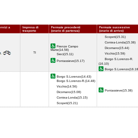
rvizi a
Impresa di
Fermate precedenti
Fermate successive
trasporto
(orario di partenza)
(orario di arrivo)
Scopeti(15.31)
Contea-Londa(15.38)
Firenze Campo
Dicomano(15.44)
Marte(14.58)
TI
Vicchio(15.59)
Sieci(15.11)
Borgo S.Lorenzo-R.
Pontassieve(15.17)
(16.10)
Borgo S.Lorenzo(16.1
Borgo S.Lorenzo(14.43)
Borgo S.Lorenzo-R.(14.48)
Vicchio(14.56)
Pontassieve(15.38)
Dicomano(15.08)
Contea-Londa(15.15)
Scopeti(15.21)