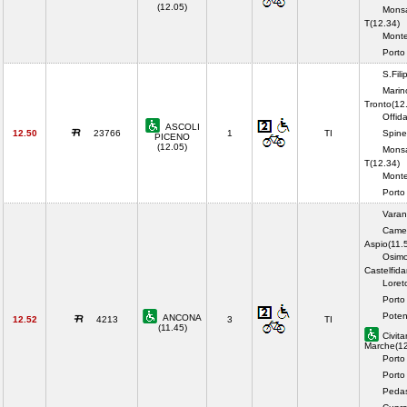
(12.05)
Mons
T(12.34)
Monte
Porto
S.Fil
Marin
Tronto(12
Offid
ASCOLI
12.50
23766
1
TI
Spinet
PICENO
(12.05)
Mons
T(12.34)
Monte
Porto
Varan
Came
Aspio(11.
Osimo
Castelfida
Loret
Porto
Poten
ANCONA
12.52
4213
3
TI
(11.45)
Civit
Marche(12
Porto
Porto
Pedas