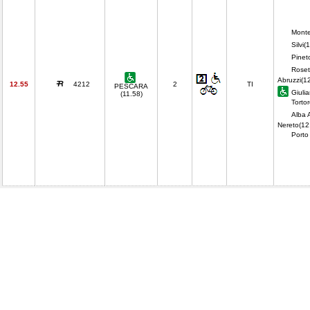
Monte
Silvi(
Pineto
Roset
Abruzzi(1
12.55
4212
2
TI
PESCARA
Giuli
(11.58)
Torto
Alba A
Nereto(12
Porto