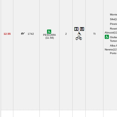
Monte
Silvi(
Pineto
Roset
Abruzzi(1
12.55
1742
2
TI
PESCARA
Giuli
(11.58)
Torto
Alba A
Nereto(12
Porto