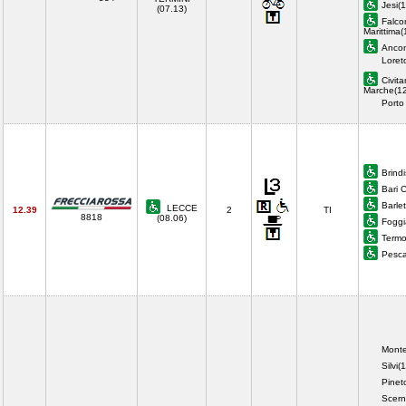
Jesi(
(07.13)
Falco
Marittima(
Ancon
Loret
Civit
Marche(12
Porto
Brindi
Bari 
Barle
LECCE
12.39
2
TI
8818
(08.06)
Foggi
Termo
Pesc
Monte
Silvi(
Pineto
Scern