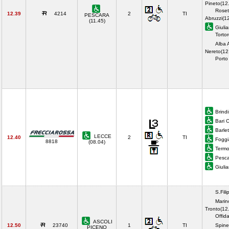
Pineto(12
Roset
12.39
4214
2
TI
PESCARA
Abruzzi(1
(11.45)
Giuli
Torto
Alba A
Nereto(12
Porto
Brindi
Bari 
Barle
LECCE
12.40
2
TI
Foggi
8818
(08.04)
Termo
Pesca
Giuli
S.Fil
Marin
Tronto(12
Offid
ASCOLI
12.50
23740
1
TI
Spinet
PICENO