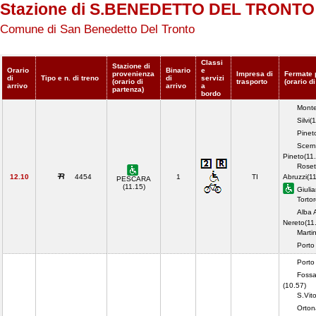
Stazione di S.BENEDETTO DEL TRONTO
Comune di San Benedetto Del Tronto
Classi
Stazione di
Orario
Binario
e
provenienza
Impresa di
Fermate 
di
Tipo e n. di treno
di
servizi
(orario di
trasporto
(orario d
arrivo
arrivo
a
partenza)
bordo
Monte
Silvi(
Pineto
Scern
Pineto(11
Roset
12.10
4454
1
TI
Abruzzi(1
PESCARA
(11.15)
Giuli
Torto
Alba A
Nereto(11
Marti
Porto
Porto
Fossa
(10.57)
S.Vit
Orton