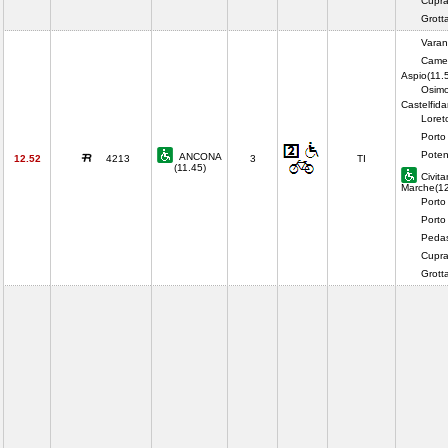
Cupra
Grot
Varan
Came
Aspio(11.
Osimo
Castelfida
Loret
Porto
Poten
ANCONA
12.52
4213
3
TI
(11.45)
Civit
Marche(12
Porto
Porto
Pedas
Cupra
Grot