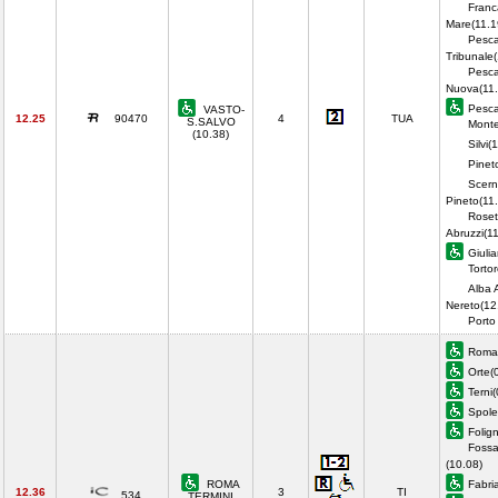
Franca
Mare(11.1
Pesc
Tribunale(
Pesca
Nuova(11.
Pesca
VASTO-
12.25
90470
4
TUA
S.SALVO
Monte
(10.38)
Silvi(
Pineto
Scern
Pineto(11
Roset
Abruzzi(1
Giuli
Torto
Alba A
Nereto(12
Porto
Roma 
Orte(
Terni
Spole
Folig
Fossa
(10.08)
ROMA
Fabri
12.36
3
TI
534
TERMINI