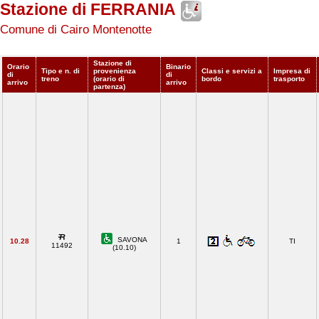
Stazione di FERRANIA
Comune di Cairo Montenotte
Stazione di
Orario
Binario
Tipo e n. di
provenienza
Classi e servizi a
Impresa di
di
di
treno
(orario di
bordo
trasporto
arrivo
arrivo
partenza)
SAVONA
10.28
1
TI
11492
(10.10)