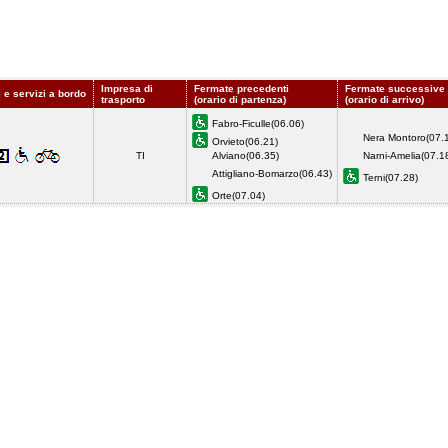
Impresa di
Fermate precedenti
Fermate successive
 e servizi a bordo
trasporto
(orario di partenza)
(orario di arrivo)
Fabro-Ficulle(06.06)
Nera Montoro(07.
Orvieto(06.21)
TI
Alviano(06.35)
Narni-Amelia(07.1
Attigliano-Bomarzo(06.43)
Terni(07.28)
Orte(07.04)