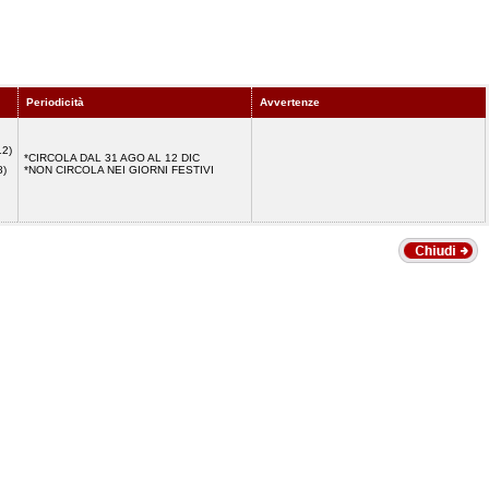
Periodicità
Avvertenze
12)
*CIRCOLA DAL 31 AGO AL 12 DIC
8)
*NON CIRCOLA NEI GIORNI FESTIVI