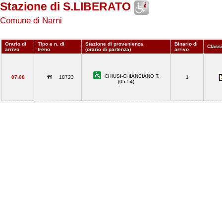
Stazione di S.LIBERATO
Comune di Narni
Orario di
Tipo e n. di
Stazione di provenienza
Binario di
Classi
arrivo
treno
(orario di partenza)
arrivo
CHIUSI-CHIANCIANO T.
07.08
18723
1
(05.54)