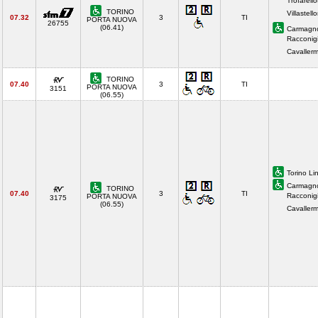
Trofarell
TORINO
Villastell
07.32
3
TI
PORTA NUOVA
26755
(06.41)
Carmagno
Racconigi
Cavaller
TORINO
07.40
3
TI
PORTA NUOVA
3151
(06.55)
Torino Li
Carmagno
TORINO
07.40
3
TI
Racconigi
PORTA NUOVA
3175
(06.55)
Cavaller