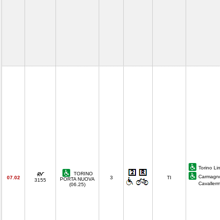
Torino Li
TORINO
Carmagno
07.02
3
TI
PORTA NUOVA
3155
Cavaller
(06.25)