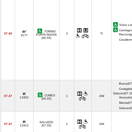
Torino Li
Carmagno
TORINO
07.40
3
TI
Racconigi
PORTA NUOVA
3177
(06.55)
Cavaller
Busca(07
Costigliol
Saluzzo(07.1
CUNEO
07.47
1
AW
11902
Verzuolo(
(06.45)
Manta(07
Saluzzo(
SALUZZO
07.47
1
AW
11912
(07.32)