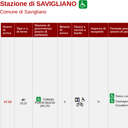
Stazione di SAVIGLIANO
Comune di Savigliano
Stazione di
Orario
Binario
Classi e
Tipo e n.
provenienza
Impresa di
Fermate pre
di
di
servizi a
di treno
(orario di
trasporto
(orario di pa
arrivo
arrivo
bordo
partenza)
Torino Li
TORINO
Carmagno
07.02
3
TI
PORTA NUOVA
3115
Cavaller
(06.25)