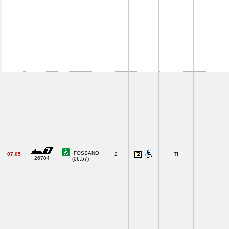
FOSSANO
07.05
2
TI
26704
(06.57)