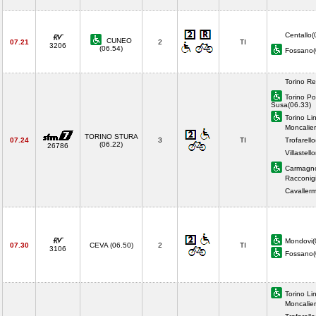
Centallo(
CUNEO
07.21
2
TI
3206
(06.54)
Fossano
Torino Re
Torino Po
Susa(06.33)
Torino Li
Moncalier
TORINO STURA
07.24
3
TI
Trofarell
(06.22)
26786
Villastell
Carmagno
Racconigi
Cavaller
Mondovi(
07.30
CEVA (06.50)
2
TI
3106
Fossano
Torino Li
Moncalier