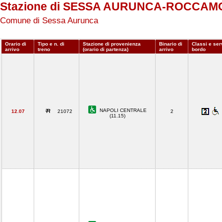
Stazione di SESSA AURUNCA-ROCCAM
Comune di Sessa Aurunca
Orario di
Tipo e n. di
Stazione di provenienza
Binario di
Classi e ser
arrivo
treno
(orario di partenza)
arrivo
bordo
NAPOLI CENTRALE
12.07
21072
2
(11.15)