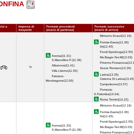
ONFINA
vizi a
Impresa di
Fermate precedenti
Fermate successive
trasporto
(orario di partenza)
(orario di arrivo)
Minturno-Scauri(12.16)
Formia-Gaeta(12.36)
Itri(12.45)
Fondi-Sperlonga(12.55)
Aversa(11.31)
Ms.Biagio-Terr.M(13.03)
S.Marcellino-F.(11.36)
Priverno-Fossanova(13.
Albanova(11.41)
TI
Sezze Romano(13.26)
Villa Literno(11.50)
Latina(13.35)
Falciano-
Cisterna Di Latina(13.45
Mondragone(12.00)
Campoleone(13.57)
Pomezia-
S.Palomba(14.04)
Roma Termini(14.22)
Minturno-Scauri(12.16)
Formia-Gaeta(12.36)
Itri(12.45)
Fondi-Sperlonga(12.55)
Aversa(11.33)
Ms.Biagio-Terr.M(13.03)
S.Marcellino-F.(11.38)
Priverno-Fossanova(13.