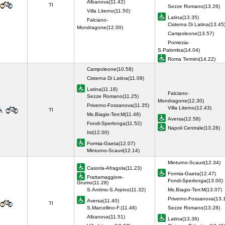
Albanova(11.42)
TI
Sezze Romano(13.26)
Villa Literno(11.50)
Latina(13.35)
Falciano-
Cisterna Di Latina(13.45
Mondragone(12.00)
Campoleone(13.57)
Pomezia-
S.Palomba(14.04)
Roma Termini(14.22)
Campoleone(10.58)
Cisterna Di Latina(11.09)
Latina(11.18)
Falciano-
Sezze Romano(11.25)
Mondragone(12.30)
Priverno-Fossanova(11.35)
Villa Literno(12.43)
TI
Ms.Biagio-Terr.M(11.46)
Aversa(12.58)
Fondi-Sperlonga(11.52)
Napoli Centrale(13.28)
Itri(12.00)
Formia-Gaeta(12.07)
Minturno-Scauri(12.14)
Minturno-Scauri(12.34)
Casoria-Afragola(11.23)
Formia-Gaeta(12.47)
Frattamaggiore-
Fondi-Sperlonga(13.00)
Grumo(11.28)
S.Antimo-S.Arpino(11.32)
Ms.Biagio-Terr.M(13.07)
Priverno-Fossanova(13.
Aversa(11.40)
TI
S.Marcellino-F.(11.46)
Sezze Romano(13.28)
Albanova(11.51)
Latina(13.36)