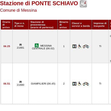
Stazione di PONTE SCHIAVO
Comune di Messina
Orario
Stazione di
Binario
Tipo e n.
Classi e
Impresa di
di
provenienza
di
di treno
servizi a bordo
trasporto
arrivo
(orario di partenza)
arrivo
MESSINA
06.25
1
TI
21681
CENTRALE (06.02)
06.51
GIAMPILIERI (06.45)
2
TI
21680