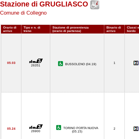
Stazione di GRUGLIASCO
Comune di Collegno
Orario di
Tipo e n. di
Stazione di provenienza
Binario di
Classi e
arrivo
treno
(orario di partenza)
arrivo
bordo
05.03
1
BUSSOLENO (04.19)
26351
TORINO PORTA NUOVA
05.24
2
26900
(05.15)