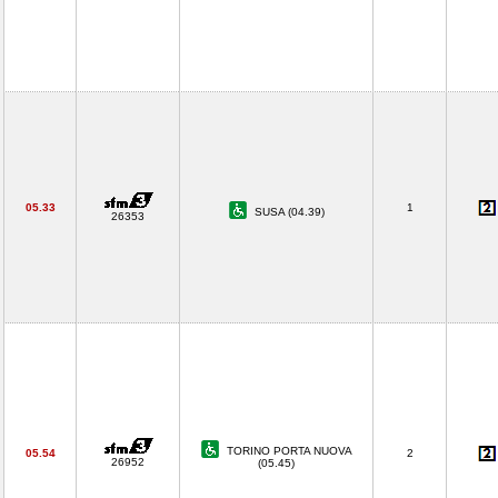
05.33
1
SUSA (04.39)
26353
TORINO PORTA NUOVA
05.54
2
26952
(05.45)