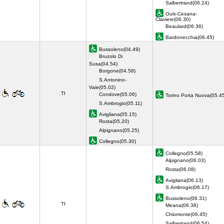
Salbertrand(06.24)
Oulx-Cesana-
Claviere(06.30)
Beaulard(06.36)
Bardonecchia(06.45)
Bussoleno(04.49)
Bruzolo Di
Susa(04.54)
Borgone(04.58)
S.Antonino-
Vaie(05.02)
TI
Condove(05.06)
Torino Porta Nuova(05.
S.Ambrogio(05.11)
Avigliana(05.15)
Rosta(05.20)
Alpignano(05.25)
Collegno(05.30)
Collegno(05.58)
Alpignano(06.03)
Rosta(06.08)
Avigliana(06.13)
S.Ambrogio(06.17)
Bussoleno(06.31)
TI
Meana(06.38)
Chiomonte(06.45)
Salbertrand(06.54)