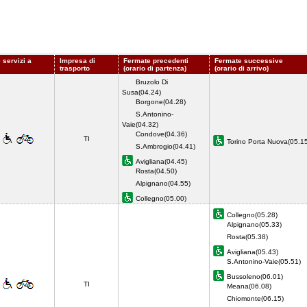
 servizi a
Impresa di
Fermate precedenti
Fermate successive
trasporto
(orario di partenza)
(orario di arrivo)
Bruzolo Di
Susa(04.24)
Borgone(04.28)
S.Antonino-
Vaie(04.32)
Condove(04.36)
TI
Torino Porta Nuova(05.
S.Ambrogio(04.41)
Avigliana(04.45)
Rosta(04.50)
Alpignano(04.55)
Collegno(05.00)
Collegno(05.28)
Alpignano(05.33)
Rosta(05.38)
Avigliana(05.43)
S.Antonino-Vaie(05.51)
Bussoleno(06.01)
TI
Meana(06.08)
Chiomonte(06.15)