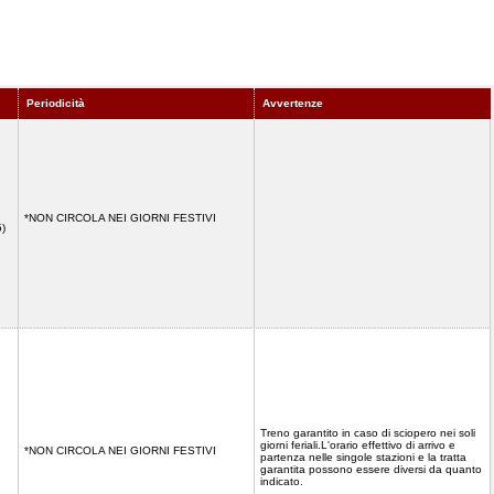
Periodicità
Avvertenze
*NON CIRCOLA NEI GIORNI FESTIVI
15)
Treno garantito in caso di sciopero nei soli
giorni feriali.L'orario effettivo di arrivo e
*NON CIRCOLA NEI GIORNI FESTIVI
partenza nelle singole stazioni e la tratta
garantita possono essere diversi da quanto
indicato.