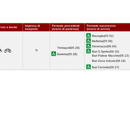
Impresa di
Fermate precedenti
Fermate successive
rvizi a bordo
trasporto
(orario di partenza)
(orario di arrivo)
Bisceglie(05.52)
Molfetta(05.59)
Giovinazzo(06.04)
Trinitapoli(05.28)
TI
Bari S.Spirito(06.10)
Barletta(05.38)
Bari Palese Macchie(06.13)
Bari Zona Industr.(06.19)
Bari Centrale(06.27)