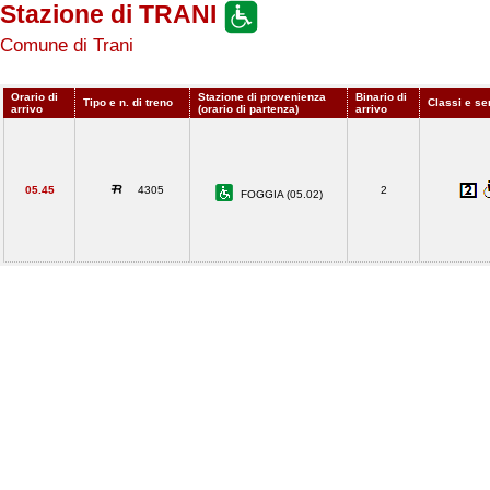
Stazione di TRANI
Comune di Trani
Orario di
Stazione di provenienza
Binario di
Tipo e n. di treno
Classi e se
arrivo
(orario di partenza)
arrivo
05.45
4305
2
FOGGIA (05.02)