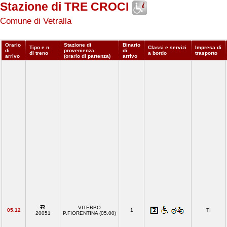
Stazione di TRE CROCI
Comune di Vetralla
Orario
Stazione di
Binario
Tipo e n.
Classi e servizi
Impresa di
di
provenienza
di
di treno
a bordo
trasporto
arrivo
(orario di partenza)
arrivo
VITERBO
05.12
1
TI
20051
P.FIORENTINA (05.00)