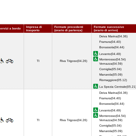
Impresa di
Fermate precedenti
Fermate successive
servizi a bordo
trasporto
(orario di partenza)
(orario di arrivo)
Deiva Marina(04.36)
Framura(04.40)
Bonassola(04.44)
Levanto(04.49)
Monterosso(04.54)
TI
Riva Trigoso(04.26)
Vernazza(04.59)
Corniglia(05.04)
Manarola(05.09)
Riomaggiore(05.12)
La Spezia Centrale(05.2
Deiva Marina(04.36)
Framura(04.40)
Bonassola(04.44)
Levanto(04.49)
Monterosso(04.54)
TI
Riva Trigoso(04.26)
Vernazza(04.59)
Corniglia(05.04)
Manarola(05.09)