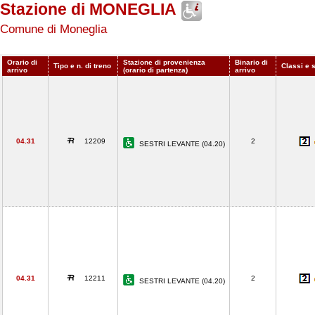
Stazione di MONEGLIA
Comune di Moneglia
Orario di
Stazione di provenienza
Binario di
Tipo e n. di treno
Classi e 
arrivo
(orario di partenza)
arrivo
04.31
12209
2
SESTRI LEVANTE (04.20)
04.31
12211
2
SESTRI LEVANTE (04.20)