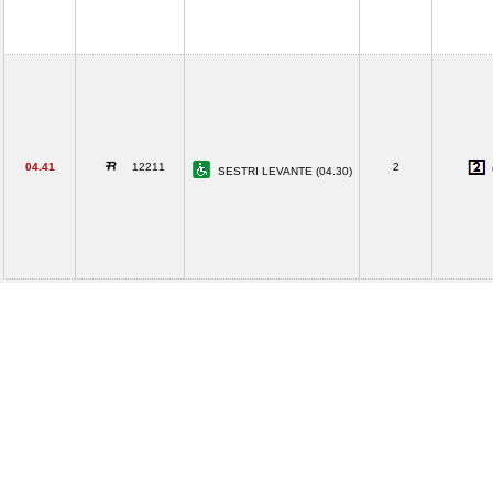
04.41
12211
2
SESTRI LEVANTE (04.30)