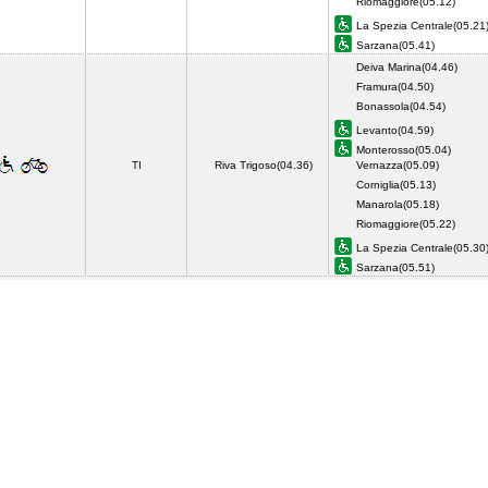
Riomaggiore(05.12)
La Spezia Centrale(05.21
Sarzana(05.41)
Deiva Marina(04.46)
Framura(04.50)
Bonassola(04.54)
Levanto(04.59)
Monterosso(05.04)
TI
Riva Trigoso(04.36)
Vernazza(05.09)
Corniglia(05.13)
Manarola(05.18)
Riomaggiore(05.22)
La Spezia Centrale(05.30
Sarzana(05.51)