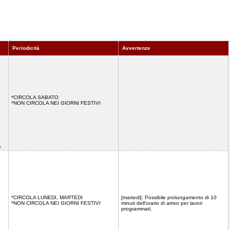
Periodicità
Avvertenze
*CIRCOLA SABATO
*NON CIRCOLA NEI GIORNI FESTIVI
1)
*CIRCOLA LUNEDI, MARTEDI
[martedi]: Possibile prolungamento di 10
*NON CIRCOLA NEI GIORNI FESTIVI
minuti dell'orario di arrivo per lavori
programmati.