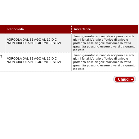
Periodicità
Avvertenze
Treno garantito in caso di sciopero nei soli
*CIRCOLA DAL 31 AGO AL 12 DIC
giorni feriali.L'orario effettivo di arrivo e
*NON CIRCOLA NEI GIORNI FESTIVI
partenza nelle singole stazioni e la tratta
garantita possono essere diversi da quanto
indicato.
Treno garantito in caso di sciopero nei soli
7)
*CIRCOLA DAL 31 AGO AL 12 DIC
giorni feriali.L'orario effettivo di arrivo e
*NON CIRCOLA NEI GIORNI FESTIVI
partenza nelle singole stazioni e la tratta
garantita possono essere diversi da quanto
indicato.