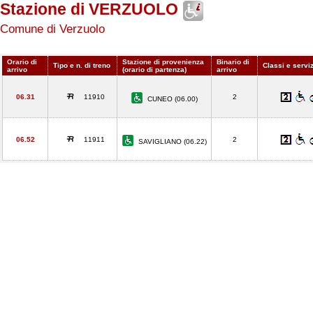
Stazione di VERZUOLO
Comune di Verzuolo
Orario di
Stazione di provenienza
Binario di
Tipo e n. di treno
Classi e servi
arrivo
(orario di partenza)
arrivo
06.31
11910
2
CUNEO (06.00)
06.52
11911
2
SAVIGLIANO (06.22)