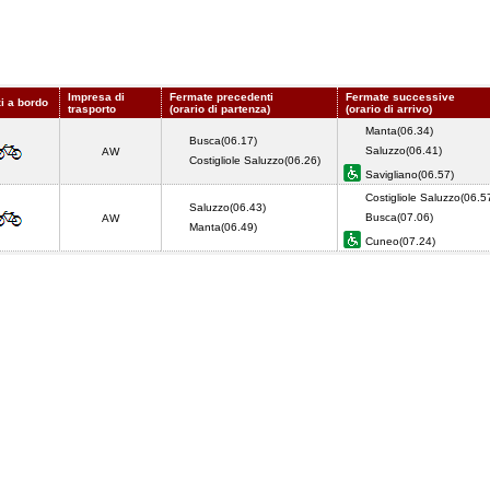
Impresa di
Fermate precedenti
Fermate successive
zi a bordo
trasporto
(orario di partenza)
(orario di arrivo)
Manta(06.34)
Busca(06.17)
Saluzzo(06.41)
AW
Costigliole Saluzzo(06.26)
Savigliano(06.57)
Costigliole Saluzzo(06.5
Saluzzo(06.43)
Busca(07.06)
AW
Manta(06.49)
Cuneo(07.24)