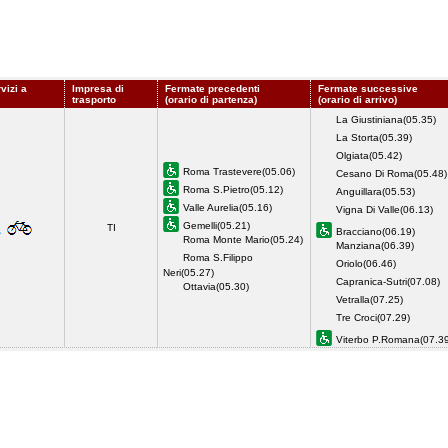
vizi a
Impresa di
Fermate precedenti
Fermate successive
trasporto
(orario di partenza)
(orario di arrivo)
La Giustiniana(05.35)
La Storta(05.39)
Olgiata(05.42)
Roma Trastevere(05.06)
Cesano Di Roma(05.48)
Roma S.Pietro(05.12)
Anguillara(05.53)
Valle Aurelia(05.16)
Vigna Di Valle(06.13)
Gemelli(05.21)
TI
Bracciano(06.19)
Roma Monte Mario(05.24)
Manziana(06.39)
Roma S.Filippo
Oriolo(06.46)
Neri(05.27)
Capranica-Sutri(07.08)
Ottavia(05.30)
Vetralla(07.25)
Tre Croci(07.29)
Viterbo P.Romana(07.