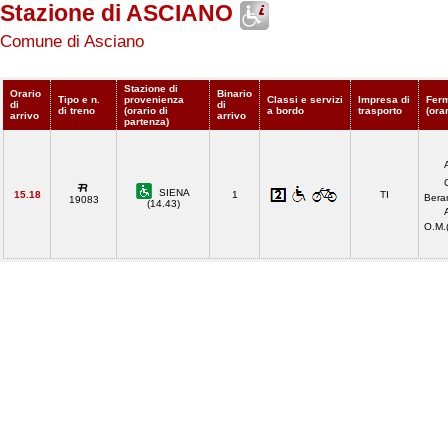
Stazione di ASCIANO
Comune di Asciano
Stazione di
Orario
Binario
Tipo e n.
provenienza
Classi e servizi
Impresa di
Ferm
di
di
di treno
(orario di
a bordo
trasporto
(ora
arrivo
arrivo
partenza)
SIENA
15.18
1
TI
Berar
19083
(14.43)
O.M.