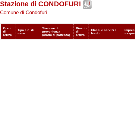
Stazione di CONDOFURI
Comune di Condofuri
Orario
Stazione di
Binario
Tipo e n. di
Classi e servizi a
Impres
di
provenienza
di
treno
bordo
traspor
arrivo
(orario di partenza)
arrivo