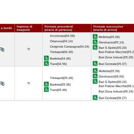
Impresa di
Fermate precedenti
Fermate successive
i a bordo
trasporto
(orario di partenza)
(orario di arrivo)
Incoronata(04.08)
Molfetta(05.08)
Ortanova(04.14)
Giovinazzo(05.14)
Cerignola Campagna(04.24)
Bari S.Spirito(05.20)
TI
Trinitapoli(04.36)
Bari Palese Macchie(05.2
Bari Zona Industr.(05.28)
Barletta(04.48)
Trani(04.56)
Bari Centrale(05.37)
Molfetta(05.59)
Giovinazzo(06.04)
Trinitapoli(05.28)
Bari S.Spirito(06.10)
TI
Barletta(05.38)
Bari Palese Macchie(06.1
Trani(05.46)
Bari Zona Industr.(06.19)
Bari Centrale(06.27)