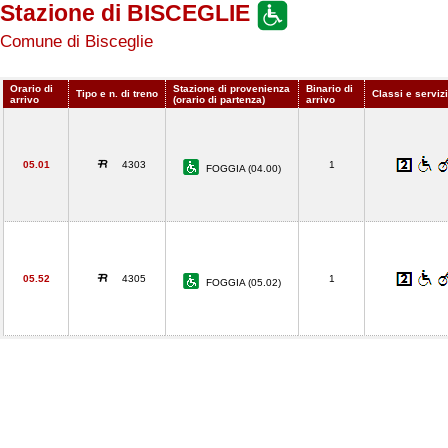
Stazione di BISCEGLIE
Comune di Bisceglie
Orario di
Stazione di provenienza
Binario di
Tipo e n. di treno
Classi e serviz
arrivo
(orario di partenza)
arrivo
05.01
4303
1
FOGGIA (04.00)
05.52
4305
1
FOGGIA (05.02)