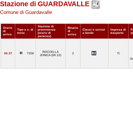
Stazione di GUARDAVALLE
Comune di Guardavalle
Stazione di
Orario
Binario
Tipo e n. di
provenienza
Classi e servizi
Impresa di
F
di
di
treno
(orario di
a bordo
trasporto
(
arrivo
arrivo
partenza)
ROCCELLA
06.37
7358
2
TI
JONICA (06.10)
St