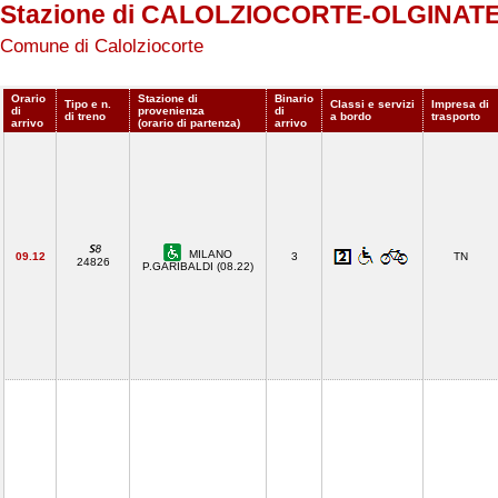
Stazione di CALOLZIOCORTE-OLGINAT
Comune di Calolziocorte
Orario
Stazione di
Binario
Tipo e n.
Classi e servizi
Impresa di
di
provenienza
di
di treno
a bordo
trasporto
arrivo
(orario di partenza)
arrivo
MILANO
09.12
3
TN
24826
P.GARIBALDI (08.22)