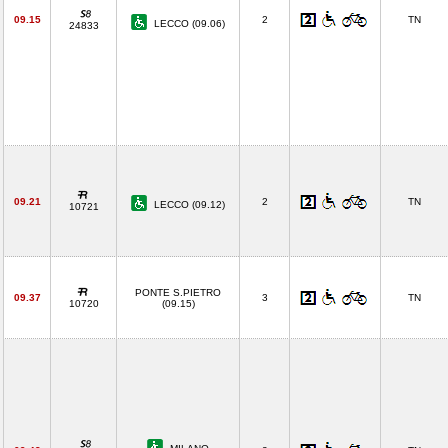
09.15
2
TN
LECCO (09.06)
24833
09.21
2
TN
LECCO (09.12)
10721
PONTE S.PIETRO
09.37
3
TN
10720
(09.15)