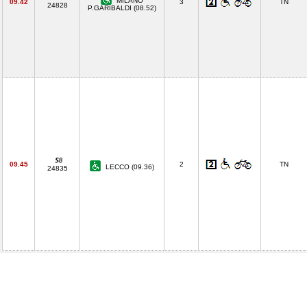
MILANO
09.42
3
TN
24828
P.GARIBALDI (08.52)
09.45
2
TN
LECCO (09.36)
24835