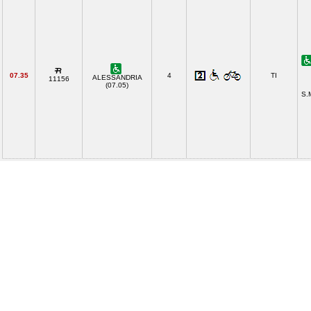
07.35
4
TI
ALESSANDRIA
11156
(07.05)
S.