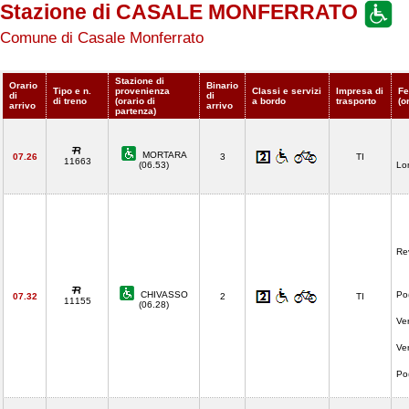
Stazione di CASALE MONFERRATO
Comune di Casale Monferrato
Stazione di
Orario
Binario
Tipo e n.
provenienza
Classi e servizi
Impresa di
Fe
di
di
di treno
(orario di
a bordo
trasporto
(o
arrivo
arrivo
partenza)
MORTARA
07.26
3
TI
11663
(06.53)
Lo
Re
CHIVASSO
Po
07.32
2
TI
11155
(06.28)
Ve
Ve
Po