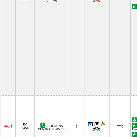
(05.30)
BOLOGNA
06.47
1
TTX
2456
CENTRALE (05.40)
Emi