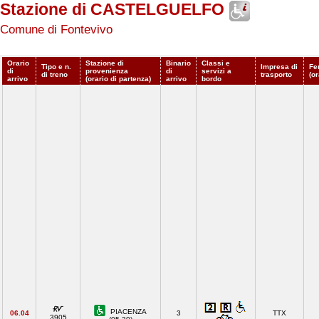
Stazione di CASTELGUELFO
Comune di Fontevivo
Orario
Stazione di
Binario
Classi e
Tipo e n.
Impresa di
Fe
di
provenienza
di
servizi a
di treno
trasporto
(or
arrivo
(orario di partenza)
arrivo
bordo
PIACENZA
06.04
3
TTX
3905