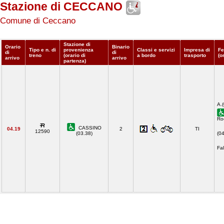
Stazione di CECCANO
Comune di Ceccano
Stazione di
Orario
Binario
Tipo e n. di
provenienza
Classi e servizi
Impresa di
Fe
di
di
treno
(orario di
a bordo
trasporto
(o
arrivo
arrivo
partenza)
A.
Ro
CASSINO
04.19
2
TI
12590
(03.38)
(0
Fal