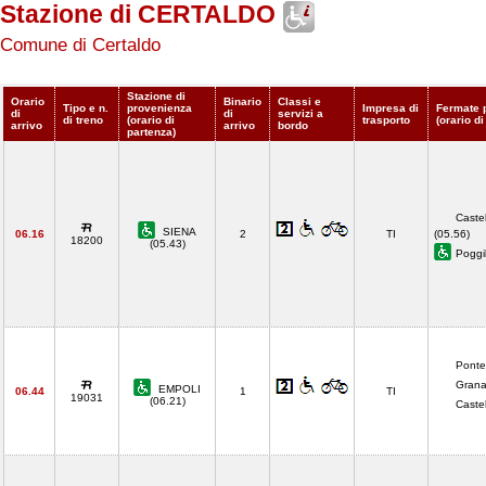
Stazione di CERTALDO
Comune di Certaldo
Stazione di
Orario
Binario
Classi e
Tipo e n.
provenienza
Impresa di
Fermate 
di
di
servizi a
di treno
(orario di
trasporto
(orario di
arrivo
arrivo
bordo
partenza)
Castel
SIENA
06.16
2
TI
(05.56)
18200
(05.43)
Poggi
Ponte
Grana
EMPOLI
06.44
1
TI
19031
(06.21)
Castel