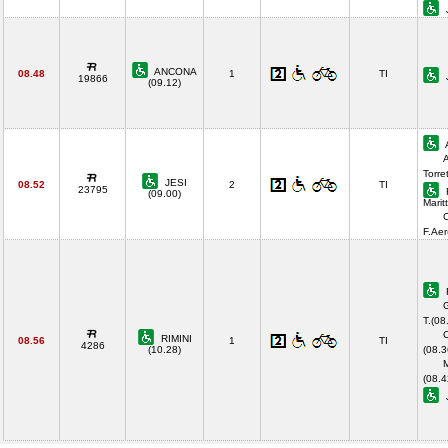
ANCONA
08.48
1
TI
19866
(09.12)
Torre
JESI
08.52
2
TI
23795
(09.00)
Marit
C
F.Ae
G
T.(08
C
RIMINI
08.56
1
TI
4286
(10.28)
(08.3
M
(08.4