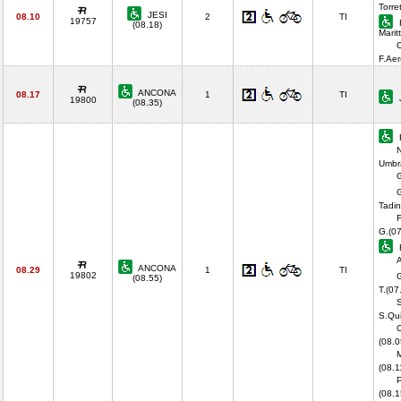
Torre
JESI
08.10
2
TI
19757
(08.18)
Marit
C
F.Ae
ANCONA
08.17
1
TI
19800
(08.35)
F
Umbr
G
Tadin
F
G.(07
A
ANCONA
08.29
1
TI
19802
G
(08.55)
T.(07
S
S.Qui
C
(08.0
M
(08.1
P
(08.1