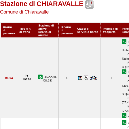
Stazione di CHIARAVALLE
Comune di Chiaravalle
Stazione di
Orario
Binario
Tipo e n.
arrivo
Classi e
Impresa di
Ferm
di
di
di treno
(orario di
servizi a bordo
trasporto
(orar
partenza
partenza
arrivo)
F
Umbr
Tadin
F
G.(06
A
ANCONA
08.04
1
TI
19798
(08.28)
G
T.(07
S
S.Qui
C
(07.4
M
(07.4