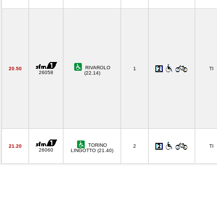
RIVAROLO
20.50
1
TI
26058
(22.14)
TORINO
21.20
2
TI
26060
LINGOTTO (21.40)