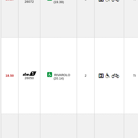
26072
(19.39)
RIVAROLO
18.50
2
TI
26050
(20.14)