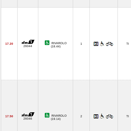
RIVAROLO
17.20
1
TI
26044
(18.44)
RIVAROLO
17.50
2
TI
26046
(19.14)