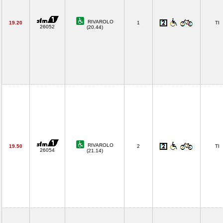
RIVAROLO
19.20
1
TI
26052
(20.44)
RIVAROLO
19.50
2
TI
26054
(21.14)