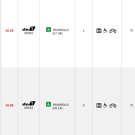
RIVAROLO
16.20
1
TI
26092
(17.39)
RIVAROLO
16.50
2
TI
26042
(18.14)