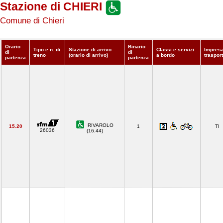
Stazione di CHIERI
Comune di Chieri
Orario
Binario
Tipo e n. di
Stazione di arrivo
Classi e servizi
Impresa
di
di
treno
(orario di arrivo)
a bordo
traspor
partenza
partenza
RIVAROLO
15.20
1
TI
26036
(16.44)