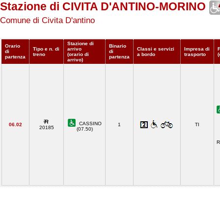
Stazione di CIVITA D'ANTINO-MORINO
Comune di Civita D'antino
Stazione di
Orario
Binario
Tipo e n. di
arrivo
Classi e servizi
Impresa di
di
di
treno
(orario di
a bordo
trasporto
(
partenza
partenza
arrivo)
CASSINO
06.02
1
TI
20185
(07.50)
R