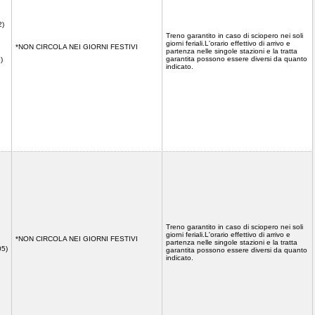
2)
Treno garantito in caso di sciopero nei soli
giorni feriali.L'orario effettivo di arrivo e
*NON CIRCOLA NEI GIORNI FESTIVI
partenza nelle singole stazioni e la tratta
garantita possono essere diversi da quanto
)
indicato.
Treno garantito in caso di sciopero nei soli
giorni feriali.L'orario effettivo di arrivo e
*NON CIRCOLA NEI GIORNI FESTIVI
partenza nelle singole stazioni e la tratta
05)
garantita possono essere diversi da quanto
indicato.