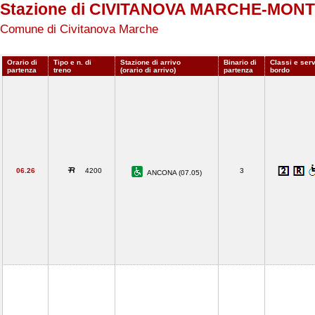
Stazione di CIVITANOVA MARCHE-MO
Comune di Civitanova Marche
Orario di
Tipo e n. di
Stazione di arrivo
Binario di
Classi e serv
partenza
treno
(orario di arrivo)
partenza
bordo
06.26
4200
3
ANCONA (07.05)