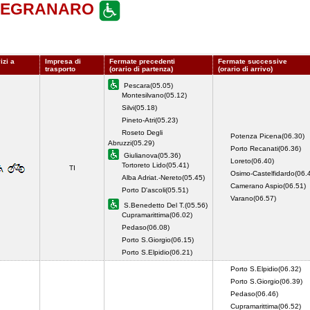
NTEGRANARO
izi a
Impresa di
Fermate precedenti
Fermate successive
trasporto
(orario di partenza)
(orario di arrivo)
Pescara(05.05)
Montesilvano(05.12)
Silvi(05.18)
Pineto-Atri(05.23)
Roseto Degli
Potenza Picena(06.30)
Abruzzi(05.29)
Porto Recanati(06.36)
Giulianova(05.36)
Loreto(06.40)
Tortoreto Lido(05.41)
TI
Osimo-Castelfidardo(06.
Alba Adriat.-Nereto(05.45)
Camerano Aspio(06.51)
Porto D'ascoli(05.51)
Varano(06.57)
S.Benedetto Del T.(05.56)
Cupramarittima(06.02)
Pedaso(06.08)
Porto S.Giorgio(06.15)
Porto S.Elpidio(06.21)
Porto S.Elpidio(06.32)
Porto S.Giorgio(06.39)
Pedaso(06.46)
Cupramarittima(06.52)