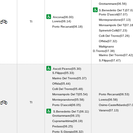
Grottammare(06.56)
S.Benedetto Del T.(07.0
Porto D'ascoli(07.07)
Ancona(06.00)
Monteprandone(07.13)
Loreto(06.14)
TI
Monsampolo Del T(07.16
Porto Recanati(06.18)
Spinetoli-Colli(07.23)
Colli Del Tronto(07.26)
Offida(07.32)
Maltignano
D.Tronto(07.38)
Marino Del Tronto(07.42)
S.Filippo(07.47)
Ascoli Piceno(05.30)
S.Filippo(05.33)
Marino Del Tronto(05.37)
Offida(05.44)
Colli Del Tronto(05.48)
Monsampolo Del T(05.54)
Porto Recanati(06.53)
Monteprandone(05.58)
Loreto(06.58)
TI
Porto D'ascoli(06.05)
Osimo-Castelfidardo(07.
Varano(07.13)
S.Benedetto Del T.(06.11)
Grottammare(06.15)
Cupramarittima(06.19)
Pedaso(06.25)
Porto S.Giorgio(06.32)