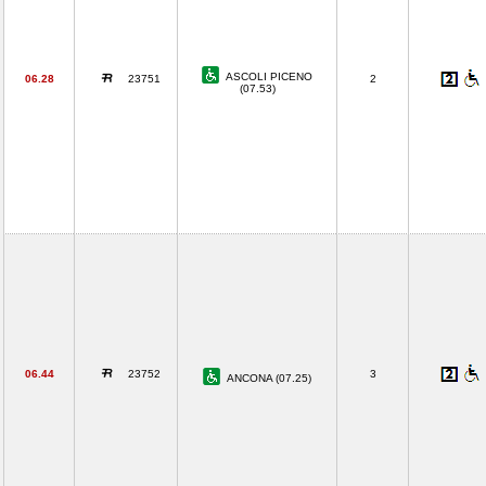
ASCOLI PICENO
06.28
23751
2
(07.53)
06.44
23752
3
ANCONA (07.25)