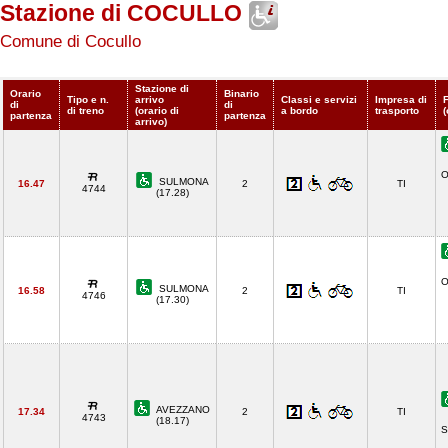
Stazione di COCULLO
Comune di Cocullo
Stazione di
Orario
Binario
Tipo e n.
arrivo
Classi e servizi
Impresa di
di
di
di treno
(orario di
a bordo
trasporto
(
partenza
partenza
arrivo)
O
SULMONA
16.47
2
TI
4744
(17.28)
O
SULMONA
16.58
2
TI
4746
(17.30)
AVEZZANO
17.34
2
TI
4743
(18.17)
S