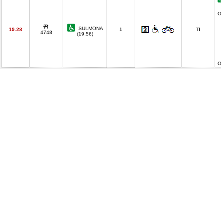
O
SULMONA
19.28
1
TI
4748
(19.56)
O