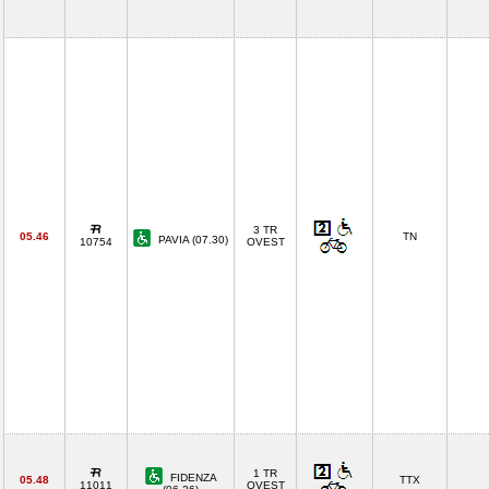
3 TR
05.46
TN
PAVIA (07.30)
10754
OVEST
1 TR
FIDENZA
05.48
TTX
11011
OVEST