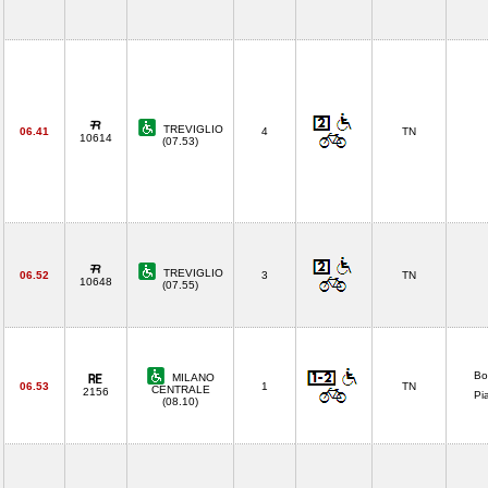
TREVIGLIO
06.41
4
TN
10614
(07.53)
TREVIGLIO
06.52
3
TN
10648
(07.55)
Bo
MILANO
06.53
1
TN
CENTRALE
2156
Pi
(08.10)