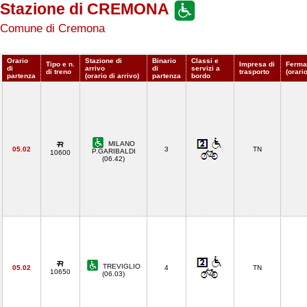
Stazione di CREMONA
Comune di Cremona
Orario
Stazione di
Binario
Classi e
Tipo e n.
Impresa di
Ferma
di
arrivo
di
servizi a
di treno
trasporto
(orari
partenza
(orario di arrivo)
partenza
bordo
MILANO
05.02
3
TN
P.GARIBALDI
10600
(06.42)
TREVIGLIO
05.02
4
TN
10650
(06.03)