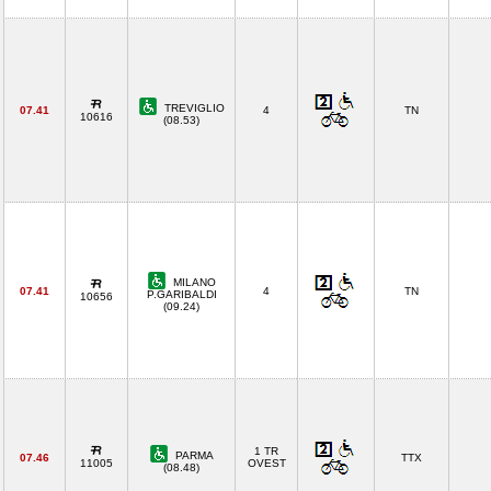
TREVIGLIO
07.41
4
TN
10616
(08.53)
MILANO
07.41
4
TN
P.GARIBALDI
10656
(09.24)
1 TR
PARMA
07.46
TTX
11005
OVEST
(08.48)