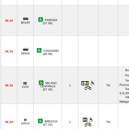
FIDENZA
06.10
B0185
(07.08)
CODOGNO
06.15
3900A
(06.56)
Bo
Pi
To
MILANO
Picena
06.15
1
TN
CENTRALE
2154
Ga
(07.30)
S.G.(0
Vil
Malagn
BRESCIA
06.24
1
TN
10514
(07.22)