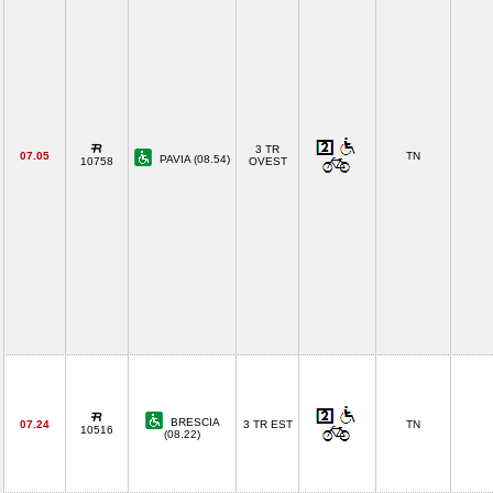
3 TR
07.05
TN
PAVIA (08.54)
10758
OVEST
BRESCIA
07.24
3 TR EST
TN
10516
(08.22)