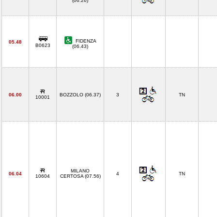
(06.26)
FIDENZA
05.48
B0623
(06.43)
06.00
BOZZOLO (06.37)
3
TN
10001
MILANO
06.04
4
TN
10604
CERTOSA (07.56)