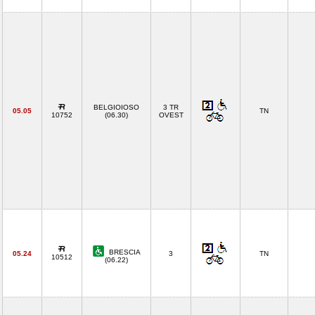
BELGIOIOSO
3 TR
05.05
TN
10752
(06.30)
OVEST
BRESCIA
05.24
3
TN
10512
(06.22)