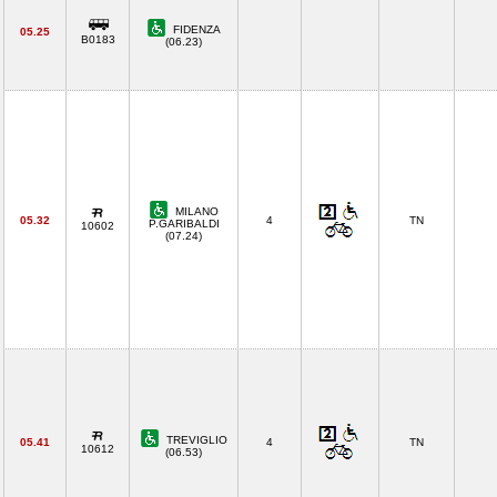
FIDENZA
05.25
B0183
(06.23)
MILANO
05.32
4
TN
P.GARIBALDI
10602
(07.24)
TREVIGLIO
05.41
4
TN
10612
(06.53)