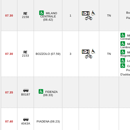
Bo
MILANO
07.30
1
TN
CENTRALE
2158
Pi
(08.42)
Mi
Centra
Mi
Lambra
Mi
07.30
BOZZOLO (07.59)
3
TN
2153
Rogore
Lo
Co
Po
D'add
FIDENZA
07.35
B0187
(08.33)
07.40
PIADENA (08.23)
4043A