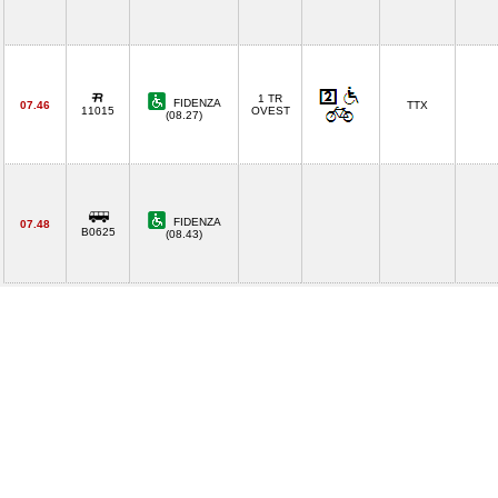
1 TR
FIDENZA
07.46
TTX
11015
OVEST
(08.27)
FIDENZA
07.48
B0625
(08.43)