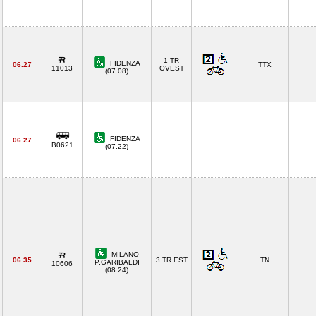
1 TR
FIDENZA
06.27
TTX
11013
OVEST
(07.08)
FIDENZA
06.27
B0621
(07.22)
MILANO
06.35
3 TR EST
TN
P.GARIBALDI
10606
(08.24)