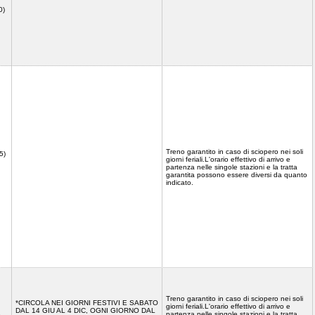
0)
Treno garantito in caso di sciopero nei soli
5)
giorni feriali.L'orario effettivo di arrivo e
partenza nelle singole stazioni e la tratta
garantita possono essere diversi da quanto
indicato.
Treno garantito in caso di sciopero nei soli
*CIRCOLA NEI GIORNI FESTIVI E SABATO
giorni feriali.L'orario effettivo di arrivo e
DAL 14 GIU AL 4 DIC, OGNI GIORNO DAL
partenza nelle singole stazioni e la tratta