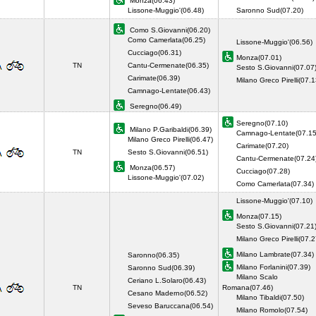
Monza(06.43)
Lissone-Muggio'(06.48)
Saronno Sud(07.20)
Como S.Giovanni(06.20)
Como Camerlata(06.25)
Lissone-Muggio'(06.56)
Cucciago(06.31)
Monza(07.01)
TN
Cantu-Cermenate(06.35)
Sesto S.Giovanni(07.07
Carimate(06.39)
Milano Greco Pirelli(07.1
Camnago-Lentate(06.43)
Seregno(06.49)
Seregno(07.10)
Milano P.Garibaldi(06.39)
Camnago-Lentate(07.15
Milano Greco Pirelli(06.47)
Carimate(07.20)
TN
Sesto S.Giovanni(06.51)
Cantu-Cermenate(07.24
Monza(06.57)
Cucciago(07.28)
Lissone-Muggio'(07.02)
Como Camerlata(07.34
Lissone-Muggio'(07.10)
Monza(07.15)
Sesto S.Giovanni(07.21
Milano Greco Pirelli(07.2
Milano Lambrate(07.34)
Saronno(06.35)
Milano Forlanini(07.39)
Saronno Sud(06.39)
Milano Scalo
Ceriano L.Solaro(06.43)
TN
Romana(07.46)
Cesano Maderno(06.52)
Milano Tibaldi(07.50)
Seveso Baruccana(06.54)
Milano Romolo(07.54)