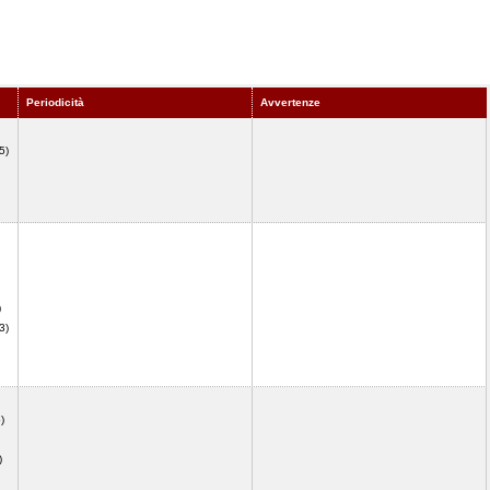
Periodicità
Avvertenze
5)
)
3)
)
)