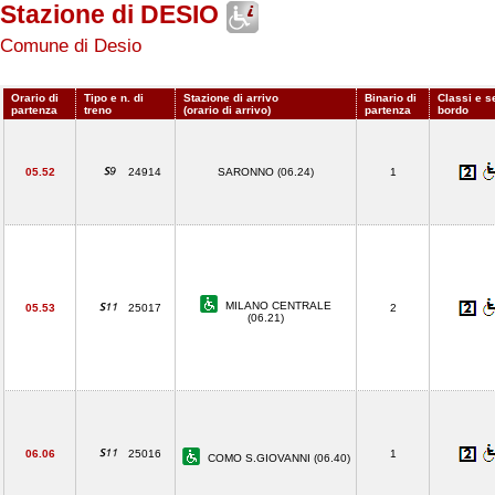
Stazione di DESIO
Comune di Desio
Orario di
Tipo e n. di
Stazione di arrivo
Binario di
Classi e se
partenza
treno
(orario di arrivo)
partenza
bordo
05.52
24914
SARONNO (06.24)
1
MILANO CENTRALE
05.53
25017
2
(06.21)
06.06
25016
1
COMO S.GIOVANNI (06.40)