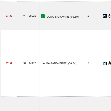
07.36
25022
1
COMO S.GIOVANNI (08.10)
07.37
24925
ALBAIRATE-VERME. (08.54)
2