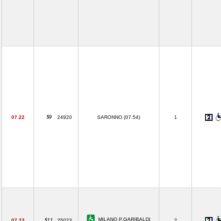
07.22
24920
SARONNO (07.54)
1
MILANO P.GARIBALDI
07.23
25023
2