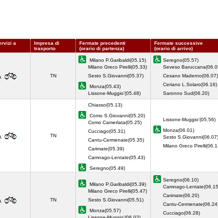
rvizi a
Impresa di
Fermate precedenti
Fermate successive
trasporto
(orario di partenza)
(orario di arrivo)
Milano P.Garibaldi(05.15)
Seregno(05.57)
Milano Greco Pirelli(05.33)
Seveso Baruccana(06.0
TN
Sesto S.Giovanni(05.37)
Cesano Maderno(06.07)
Ceriano L.Solaro(06.16)
Monza(05.43)
Lissone-Muggio'(05.48)
Saronno Sud(06.20)
Chiasso(05.13)
Como S.Giovanni(05.20)
Lissone-Muggio'(05.56)
Como Camerlata(05.25)
Monza(06.01)
Cucciago(05.31)
TN
Sesto S.Giovanni(06.07
Cantu-Cermenate(05.35)
Milano Greco Pirelli(06.1
Carimate(05.39)
Camnago-Lentate(05.43)
Seregno(05.49)
Seregno(06.10)
Milano P.Garibaldi(05.39)
Camnago-Lentate(06.15
Milano Greco Pirelli(05.47)
Carimate(06.20)
TN
Sesto S.Giovanni(05.51)
Cantu-Cermenate(06.24
Monza(05.57)
Cucciago(06.28)
Lissone-Muggio'(06.02)