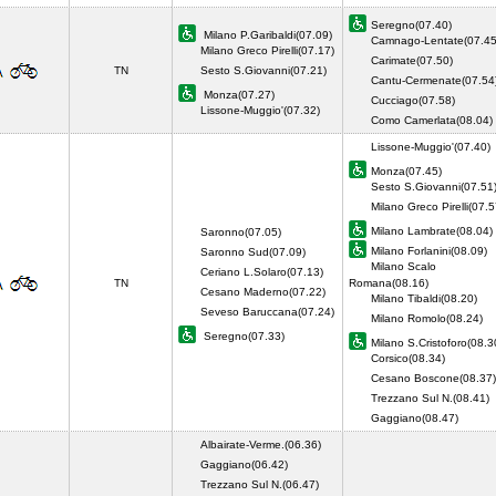
Seregno(07.40)
Milano P.Garibaldi(07.09)
Camnago-Lentate(07.45
Milano Greco Pirelli(07.17)
Carimate(07.50)
TN
Sesto S.Giovanni(07.21)
Cantu-Cermenate(07.54
Monza(07.27)
Cucciago(07.58)
Lissone-Muggio'(07.32)
Como Camerlata(08.04
Lissone-Muggio'(07.40)
Monza(07.45)
Sesto S.Giovanni(07.51
Milano Greco Pirelli(07.5
Milano Lambrate(08.04)
Saronno(07.05)
Milano Forlanini(08.09)
Saronno Sud(07.09)
Milano Scalo
Ceriano L.Solaro(07.13)
TN
Romana(08.16)
Cesano Maderno(07.22)
Milano Tibaldi(08.20)
Seveso Baruccana(07.24)
Milano Romolo(08.24)
Seregno(07.33)
Milano S.Cristoforo(08.3
Corsico(08.34)
Cesano Boscone(08.37)
Trezzano Sul N.(08.41)
Gaggiano(08.47)
Albairate-Verme.(06.36)
Gaggiano(06.42)
Trezzano Sul N.(06.47)