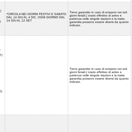
)
Treno garantito in caso di sciopero nei soli
*CIRCOLA NEI GIORNI FESTIVI E SABATO
giorni feriali.L'orario effettivo di arrivo e
DAL 14 GIU AL 4 DIC, OGNI GIORNO DAL
partenza nelle singole stazioni e la tratta
14 GIU AL 12 SET
)
garantita possono essere diversi da quanto
indicato.
)
)
7)
Treno garantito in caso di sciopero nei soli
giorni feriali.L'orario effettivo di arrivo e
partenza nelle singole stazioni e la tratta
garantita possono essere diversi da quanto
indicato.
0)