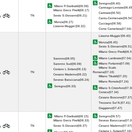
Seregno(06.40)
Milano P.Garibaldi(06.09)
Camnago-Lentate(06.45
Milano Greco Pirelli(06.17)
Carimate(06.50)
TN
Sesto S.Giovanni(06.21)
Cantu-Cermenate(06.54
Monza(06.27)
Cucciago(06.58)
Lissone-Muggio'(06.32)
Como Camerlata(07.04
Lissone-Muggio'(06.40)
Monza(06.45)
Sesto S.Giovanni(06.51
Milano Greco Pirelli(06.5
Milano Lambrate(07.04)
Saronno(06.05)
Milano Forlanini(07.09)
Saronno Sud(06.09)
Milano Scalo
Ceriano L.Solaro(06.13)
TN
Romana(07.16)
Cesano Maderno(06.22)
Milano Tibaldi(07.20)
Seveso Baruccana(06.24)
Milano Romolo(07.24)
Seregno(06.33)
Milano S.Cristoforo(07.3
Corsico(07.34)
Cesano Boscone(07.37)
Trezzano Sul N.(07.41)
Gaggiano(07.47)
Milano P.Garibaldi(06.15)
Seregno(06.57)
Milano Greco Pirelli(06.33)
Seveso Baruccana(07.0
TN
Sesto S.Giovanni(06.37)
Cesano Maderno(07.07)
Ceriano L.Solaro(07.16)