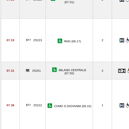
(07.51)
07.23
25223
2
RHO (08.17)
MILANO CENTRALE
07.31
25201
2
(07.50)
07.36
25222
1
COMO S.GIOVANNI (08.10)