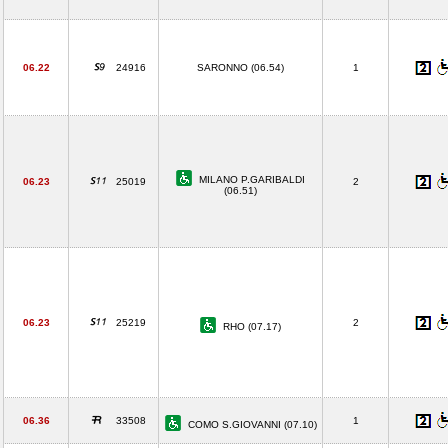
06.22
24916
SARONNO (06.54)
1
MILANO P.GARIBALDI
06.23
25019
2
(06.51)
06.23
25219
2
RHO (07.17)
06.36
33508
1
COMO S.GIOVANNI (07.10)