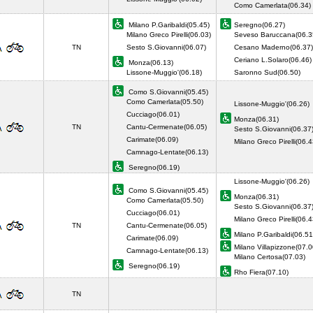
Como Camerlata(06.34
Milano P.Garibaldi(05.45)
Seregno(06.27)
Milano Greco Pirelli(06.03)
Seveso Baruccana(06.3
TN
Sesto S.Giovanni(06.07)
Cesano Maderno(06.37)
Ceriano L.Solaro(06.46)
Monza(06.13)
Lissone-Muggio'(06.18)
Saronno Sud(06.50)
Como S.Giovanni(05.45)
Como Camerlata(05.50)
Lissone-Muggio'(06.26)
Cucciago(06.01)
Monza(06.31)
TN
Cantu-Cermenate(06.05)
Sesto S.Giovanni(06.37
Carimate(06.09)
Milano Greco Pirelli(06.4
Camnago-Lentate(06.13)
Seregno(06.19)
Lissone-Muggio'(06.26)
Como S.Giovanni(05.45)
Monza(06.31)
Como Camerlata(05.50)
Sesto S.Giovanni(06.37
Cucciago(06.01)
Milano Greco Pirelli(06.4
TN
Cantu-Cermenate(06.05)
Milano P.Garibaldi(06.51
Carimate(06.09)
Milano Villapizzone(07.0
Camnago-Lentate(06.13)
Milano Certosa(07.03)
Seregno(06.19)
Rho Fiera(07.10)
TN