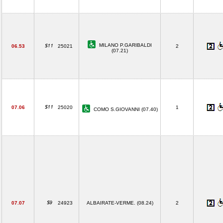
MILANO P.GARIBALDI
06.53
25021
2
(07.21)
07.06
25020
1
COMO S.GIOVANNI (07.40)
07.07
24923
ALBAIRATE-VERME. (08.24)
2