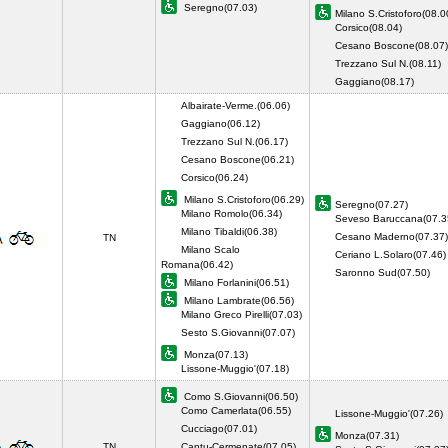
Seregno(07.03)
Milano S.Cristoforo(08.0
Corsico(08.04)
Cesano Boscone(08.07)
Trezzano Sul N.(08.11)
Gaggiano(08.17)
Albairate-Verme.(06.06)
Gaggiano(06.12)
Trezzano Sul N.(06.17)
Cesano Boscone(06.21)
Corsico(06.24)
Milano S.Cristoforo(06.29)
Seregno(07.27)
Milano Romolo(06.34)
Seveso Baruccana(07.3
Milano Tibaldi(06.38)
Cesano Maderno(07.37)
TN
Milano Scalo
Ceriano L.Solaro(07.46)
Romana(06.42)
Saronno Sud(07.50)
Milano Forlanini(06.51)
Milano Lambrate(06.56)
Milano Greco Pirelli(07.03)
Sesto S.Giovanni(07.07)
Monza(07.13)
Lissone-Muggio'(07.18)
Como S.Giovanni(06.50)
Como Camerlata(06.55)
Lissone-Muggio'(07.26)
Cucciago(07.01)
Monza(07.31)
TN
Cantu-Cermenate(07.05)