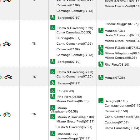
Sesto S.Giovanni(07.37
Carimate(07.09)
Milano Greco Pirelli(07.4
Camnago-Lentate(07.13)
Seregno(07.19)
Lissone-Muggio'(07.26)
Como S.Giovanni(06.50)
Monza(07.31)
Como Camerlata(06.55)
Sesto S.Giovanni(07.37
Cucciago(07.01)
Milano Greco Pirelli(07.4
TN
Cantu-Cermenate(07.05)
Milano P.Garibaldi(07.51
Carimate(07.09)
Milano Villapizzone(08.0
Camnago-Lentate(07.13)
Milano Certosa(08.03)
Seregno(07.19)
Rho Fiera(08.10)
Como S.Giovanni(07.03)
Cantu-Cermenate(07.16)
TN
Monza(07.36)
Seregno(07.27)
Rho(06.43)
Rho Fiera(06.50)
Milano Certosa(06.55)
Seregno(07.40)
Camnago-Lentate(07.45
Milano
Carimate(07.50)
Villapizzone(06.58)
TN
Cantu-Cermenate(07.54
Milano P.Garibaldi(07.09)
Milano Greco Pirelli(07.17)
Cucciago(07.58)
Sesto S.Giovanni(07.21)
Como Camerlata(08.04
Monza(07.27)
Lissone-Muggio'(07.32)