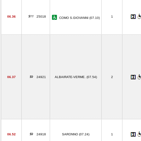
06.36
25018
1
COMO S.GIOVANNI (07.10)
06.37
24921
ALBAIRATE-VERME. (07.54)
2
06.52
24918
SARONNO (07.24)
1