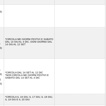
)
5)
*CIRCOLA NEI GIORNI FESTIVI E SABATO
DAL 14 GIU AL 4 DIC, OGNI GIORNO DAL
)
14 GIU AL 12 SET
3)
)
*CIRCOLA DAL 14 SET AL 12 DIC
3)
*NON CIRCOLA NEI GIORNI FESTIVI E
SABATO DAL 14 SET AL 4 DIC
)
0)
*CIRCOLA IL 16 GIU, IL 17 GIU, IL 18 GIU,
IL 19 GIU E IL 20 GIU