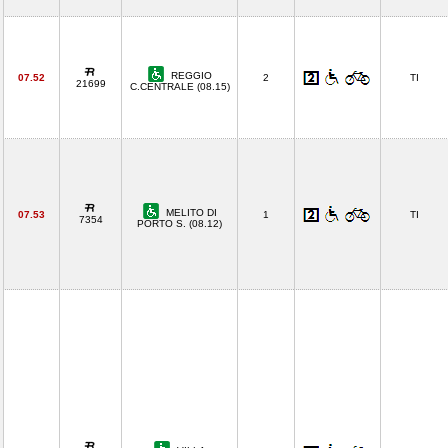
REGGIO
07.52
2
TI
21699
C.CENTRALE (08.15)
MELITO DI
07.53
1
TI
7354
PORTO S. (08.12)