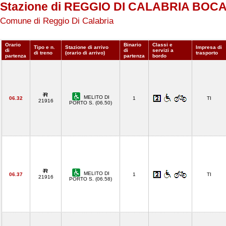
Stazione di REGGIO DI CALABRIA BOC
Comune di Reggio Di Calabria
Orario
Binario
Classi e
Tipo e n.
Stazione di arrivo
Impresa di
di
di
servizi a
di treno
(orario di arrivo)
trasporto
partenza
partenza
bordo
MELITO DI
06.32
1
TI
21916
PORTO S. (06.50)
MELITO DI
06.37
1
TI
21916
PORTO S. (06.58)