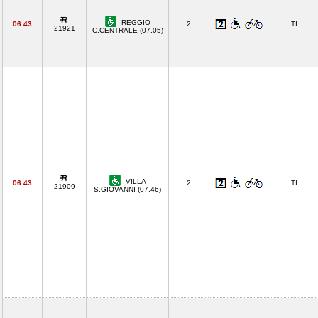
REGGIO
06.43
2
TI
21921
C.CENTRALE (07.05)
VILLA
06.43
2
TI
21909
S.GIOVANNI (07.46)