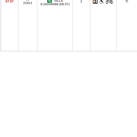
VILLA
07.57
2
TI
21911
S.GIOVANNI (08.57)