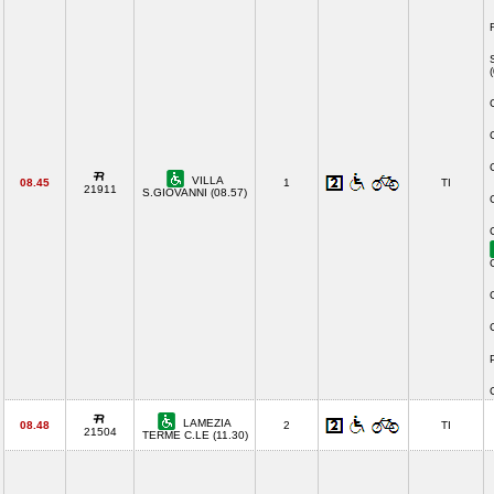
VILLA
08.45
1
TI
21911
S.GIOVANNI (08.57)
LAMEZIA
08.48
2
TI
21504
TERME C.LE (11.30)