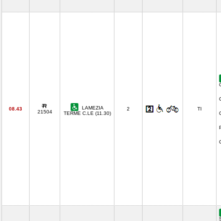
LAMEZIA
08.43
2
TI
21504
TERME C.LE (11.30)