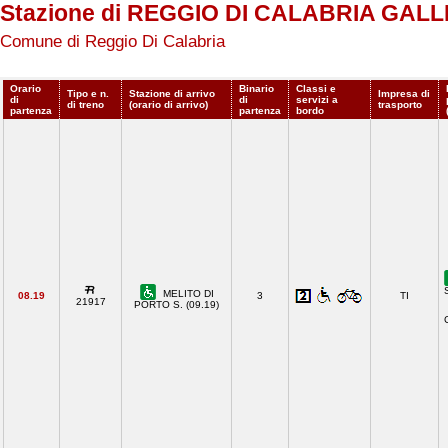
Stazione di REGGIO DI CALABRIA GALL
Comune di Reggio Di Calabria
Orario
Binario
Classi e
Tipo e n.
Stazione di arrivo
Impresa di
di
di
servizi a
di treno
(orario di arrivo)
trasporto
partenza
partenza
bordo
MELITO DI
08.19
3
TI
21917
PORTO S. (09.19)