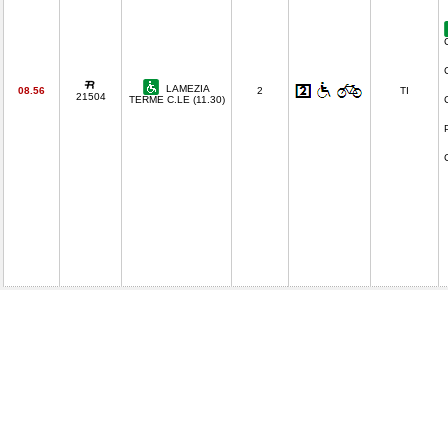
LAMEZIA
08.56
2
TI
21504
TERME C.LE (11.30)