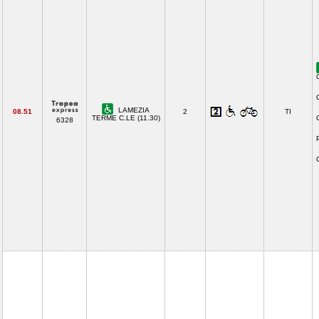
LAMEZIA
08.51
2
TI
TERME C.LE (11.30)
6328