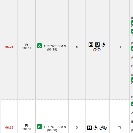
B
C
T
P
FIRENZE S.M.N.
06.25
5
TI
18461
(06.38)
A
B
(
C
F
A
B
FIRENZE S.M.N.
06.25
5
TI
18653
(06.38)
(