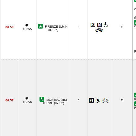
A
(
C
FIRENZE S.M.N.
06.54
5
TI
18655
(07.06)
F
(
MONTECATINI
06.57
6
TI
18656
TERME (07.52)
R