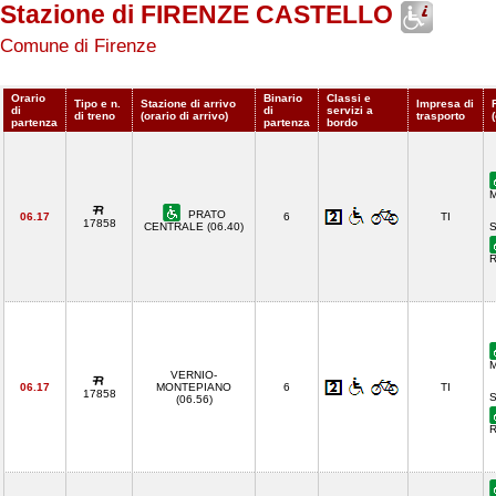
Stazione di FIRENZE CASTELLO
Comune di Firenze
Orario
Binario
Classi e
Tipo e n.
Stazione di arrivo
Impresa di
di
di
servizi a
di treno
(orario di arrivo)
trasporto
partenza
partenza
bordo
M
PRATO
06.17
6
TI
17858
CENTRALE (06.40)
S
R
M
VERNIO-
06.17
MONTEPIANO
6
TI
17858
S
(06.56)
R