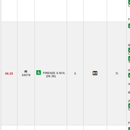
C
F
B
C
T
P
FIRENZE S.M.N.
06.25
5
TI
34079
(06.38)
A
B
(
C
F