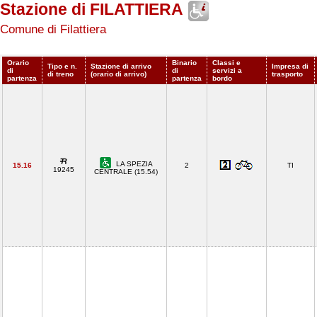
Stazione di FILATTIERA
Comune di Filattiera
Orario
Binario
Classi e
Tipo e n.
Stazione di arrivo
Impresa di
di
di
servizi a
di treno
(orario di arrivo)
trasporto
partenza
partenza
bordo
LA SPEZIA
15.16
2
TI
19245
CENTRALE (15.54)