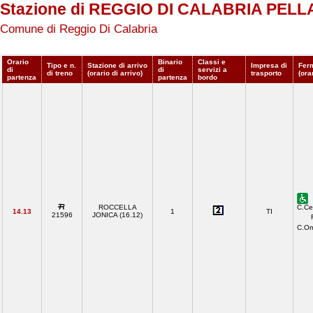
Stazione di REGGIO DI CALABRIA PEL
Comune di Reggio Di Calabria
Orario
Binario
Classi e
Tipo e n.
Stazione di arrivo
Impresa di
Fer
di
di
servizi a
di treno
(orario di arrivo)
trasporto
(ora
partenza
partenza
bordo
ROCCELLA
C.Ce
14.13
1
TI
21596
JONICA (16.12)
C.O