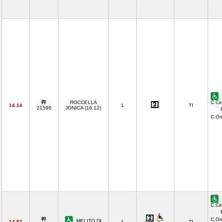
ROCCELLA
C.Ce
14.14
1
TI
21596
JONICA (16.12)
C.O
C.Ce
C.Om
MELITO DI
14.57
1
TI