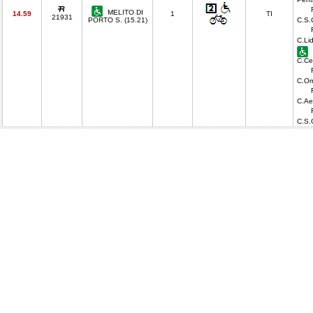
MELITO DI
14.59
1
TI
21931
PORTO S. (15.21)
C.S.
C.Li
C.Ce
C.Om
C.Ae
C.S.