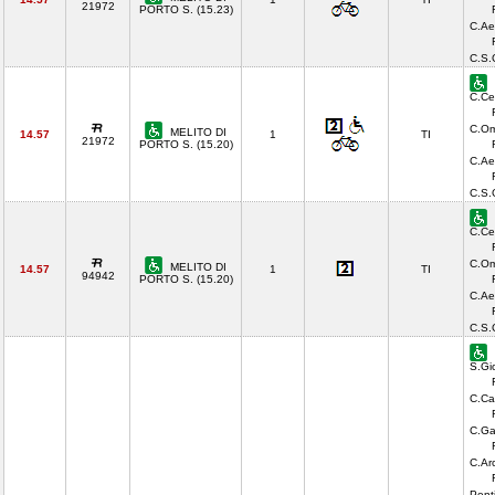
21972
PORTO S. (15.23)
C.Ae
C.S.
C.Ce
C.Om
MELITO DI
14.57
1
TI
21972
PORTO S. (15.20)
C.Ae
C.S.
C.Ce
C.Om
MELITO DI
14.57
1
TI
94942
PORTO S. (15.20)
C.Ae
C.S.
S.Gi
C.Ca
C.Ga
C.Ar
Pent