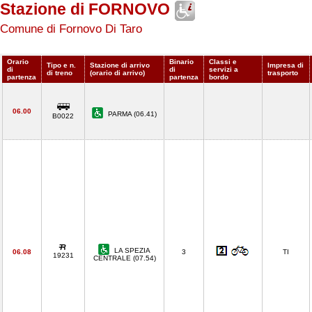
Stazione di FORNOVO
Comune di Fornovo Di Taro
Orario
Binario
Classi e
Tipo e n.
Stazione di arrivo
Impresa di
di
di
servizi a
di treno
(orario di arrivo)
trasporto
partenza
partenza
bordo
06.00
PARMA (06.41)
B0022
LA SPEZIA
06.08
3
TI
19231
CENTRALE (07.54)