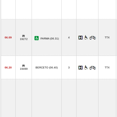
06.09
4
TTX
PARMA (06.31)
19272
06.20
BERCETO (06.40)
3
TTX
19499