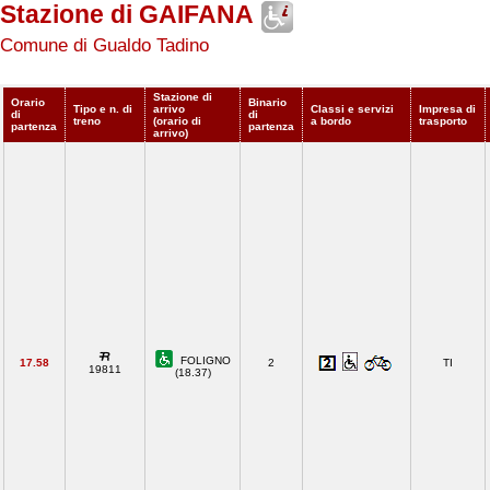
Stazione di GAIFANA
Comune di Gualdo Tadino
Stazione di
Orario
Binario
Tipo e n. di
arrivo
Classi e servizi
Impresa di
di
di
treno
(orario di
a bordo
trasporto
partenza
partenza
arrivo)
FOLIGNO
17.58
2
TI
19811
(18.37)