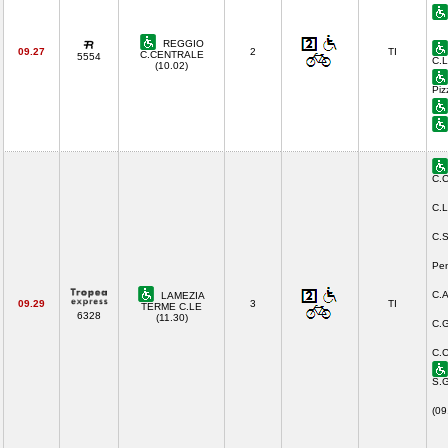
REGGIO
09.27
2
TI
C.CENTRALE
5554
C.L
(10.02)
Piz
C.C
C.L
C.S
Pen
C.A
LAMEZIA
09.29
3
TI
TERME C.LE
6328
(11.30)
C.G
C.C
S.G
(09