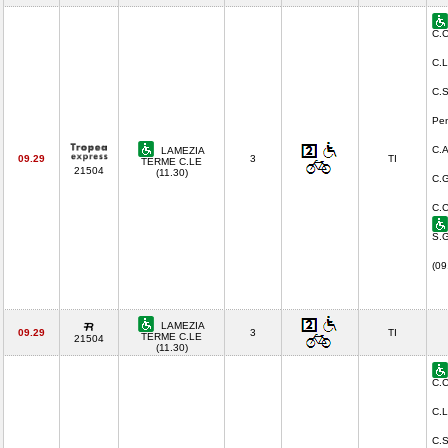
C.C
C.L
C.S
Pen
C.A
LAMEZIA
09.29
3
TI
TERME C.LE
21504
(11.30)
C.G
C.C
S.G
(09
LAMEZIA
09.29
3
TI
TERME C.LE
21504
(11.30)
C.C
C.L
C.S