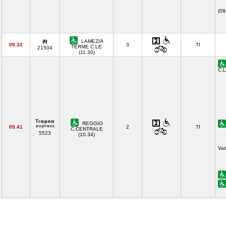
(08
LAMEZIA
09.32
3
TI
TERME C.LE
21504
(11.30)
C.L
REGGIO
09.41
2
TI
C.CENTRALE
5523
(10.34)
Vat