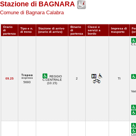
Stazione di BAGNARA
Comune di Bagnara Calabra
Orario
Binario
Classi e
Tipo e n.
Stazione di arrivo
Impresa di
Fe
di
di
servizi a
di treno
(orario di arrivo)
trasporto
(or
partenza
partenza
bordo
C.L
REGGIO
09.25
2
TI
C.CENTRALE
5693
(10.15)
Vat
Cos