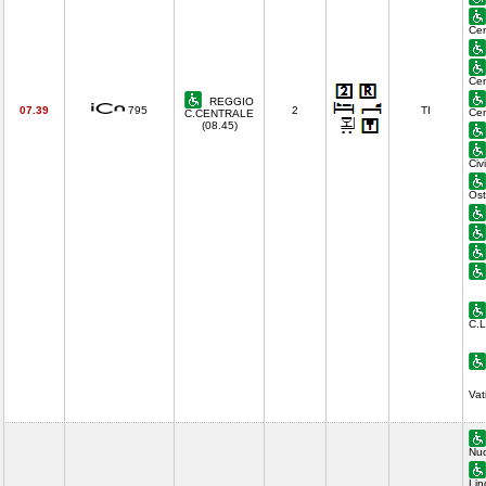
Cen
Cen
REGGIO
07.39
795
2
TI
Cen
C.CENTRALE
(08.45)
Civ
Ost
C.L
Vat
Nuo
Lin