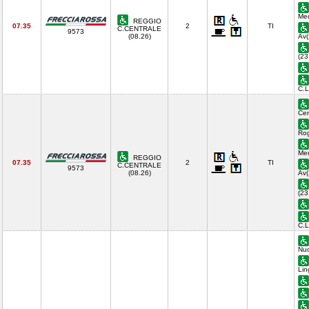
Med
REGGIO
07.35
2
TI
C.CENTRALE
9573
(08.26)
Av(
(23
C.
Cen
Rog
Med
REGGIO
07.35
2
TI
C.CENTRALE
9573
(08.26)
Av(
(23
C.
Nuo
Lin