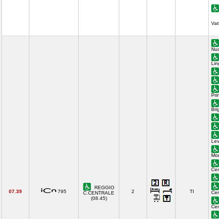
Vat
Nuo
Lin
Pri
Bri
Lev
Mon
Cen
REGGIO
07.39
795
2
TI
Cen
C.CENTRALE
(08.45)
Cen