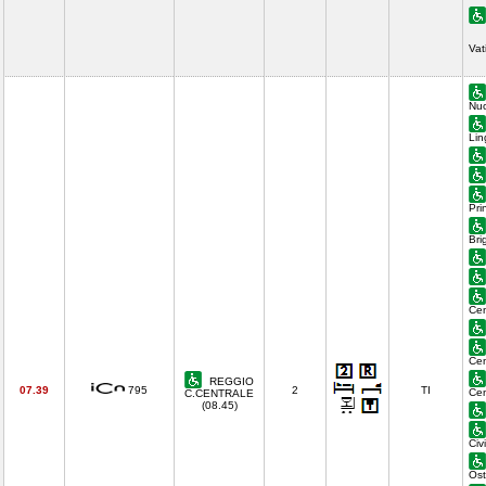
Vat
Nuo
Lin
Pri
Bri
Cen
Cen
REGGIO
07.39
795
2
TI
Cen
C.CENTRALE
(08.45)
Civ
Ost