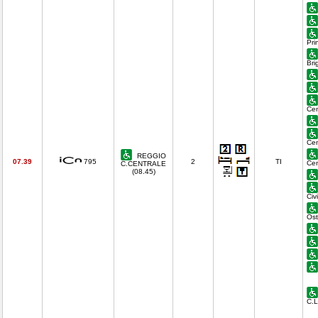
Pri
Bri
Cen
Cen
REGGIO
07.39
795
2
TI
Cen
C.CENTRALE
(08.45)
Civ
Ost
C.L