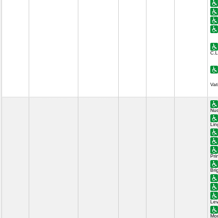
C.L
Vat
Nuo
Lin
Pri
Bri
Lev
Mon