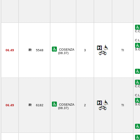
C.C
C.L
S.G
COSENZA
06.49
5548
3
TI
(08.37)
C.C
C.L
S.G
COSENZA
06.49
6182
2
TI
(08.37)