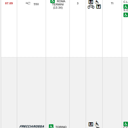
ROMA
C.L
07.09
3
TI
550
TERMINI
(13.34)
S.G
TORINO
C.C