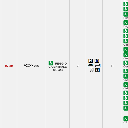
Pri
Bri
Cen
Cen
REGGIO
07.39
795
2
TI
Cen
C.CENTRALE
(08.45)
Civ
Ost
C.L