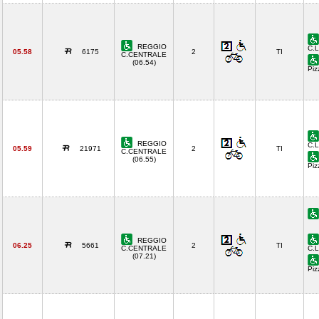
REGGIO
C.L
05.58
6175
2
TI
C.CENTRALE
(06.54)
Piz
REGGIO
C.L
05.59
21971
2
TI
C.CENTRALE
(06.55)
Piz
REGGIO
06.25
5661
2
TI
C.CENTRALE
C.L
(07.21)
Piz