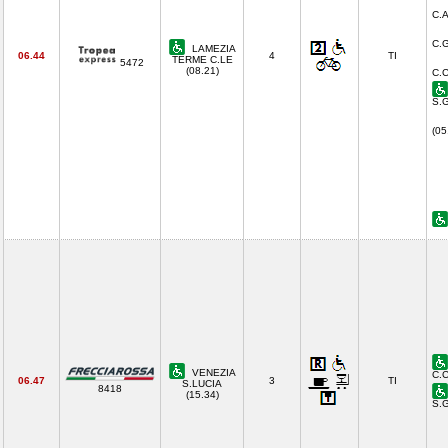
C.A
C.G
LAMEZIA
06.44
4
TI
TERME C.LE
5472
(08.21)
C.C
S.G
(05
VENEZIA
C.C
06.47
3
TI
S.LUCIA
8418
(15.34)
S.G