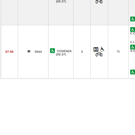
(09.37)
C.C
C.L
S.G
COSENZA
07.50
5644
3
TI
(09.37)