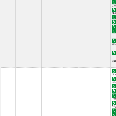
Civ
Ost
C.L
Vat
Nuo
Lin
Pri
Bri