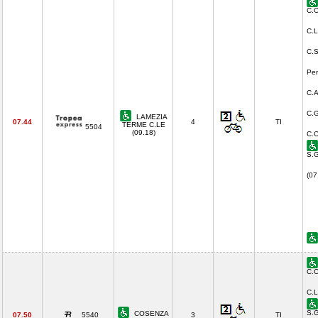
C.C
C.L
C.S
Pen
C.A
C.G
LAMEZIA
07.44
4
TI
TERME C.LE
5504
(09.18)
C.C
S.G
(07
C.C
C.L
S.G
COSENZA
07.50
5540
3
TI