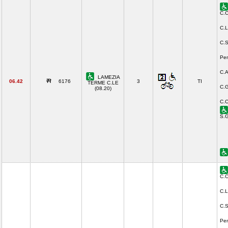
C.C
C.L
C.S
Pen
C.A
LAMEZIA
06.42
6176
3
TI
TERME C.LE
C.G
(08.20)
C.C
S.G
C.C
C.L
C.S
Pen