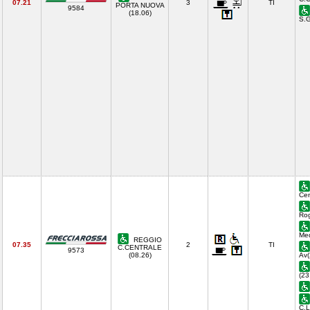
07.21
3
TI
PORTA NUOVA
9584
(18.06)
S.G
Cen
Rog
Med
REGGIO
07.35
2
TI
C.CENTRALE
9573
(08.26)
Av(
(23
C.