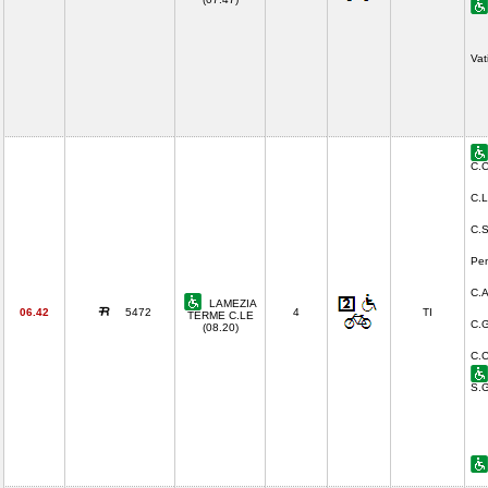
Vat
C.C
C.L
C.S
Pen
C.A
LAMEZIA
06.42
5472
4
TI
TERME C.LE
C.G
(08.20)
C.C
S.G