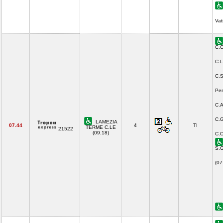
Vat
C.C
C.L
C.S
Pen
C.A
C.G
LAMEZIA
07.44
4
TI
TERME C.LE
21522
(09.18)
C.C
S.G
(07