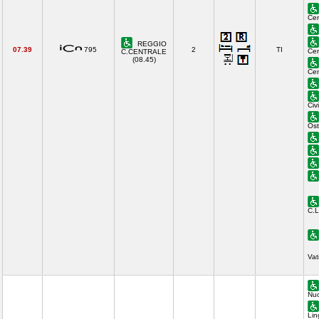
Cen
REGGIO
07.39
795
2
TI
Cen
C.CENTRALE
(08.45)
Cen
Civ
Ost
C.L
Vat
Nuo
Lin