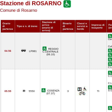
Stazione di ROSARNO
Comune di Rosarno
Stazione di
Orario
Binario
Classi e
arrivo
Impresa di
Fe
di
Tipo e n. di treno
di
servizi a
(orario di
trasporto
(or
partenza
partenza
bordo
arrivo)
Cen
Col
REGGIO
04.56
LP981
C.CENTRALE
(06.10)
C.
C.C
C.L
S.G
COSENZA
05.55
5550
3
TI
(07.37)