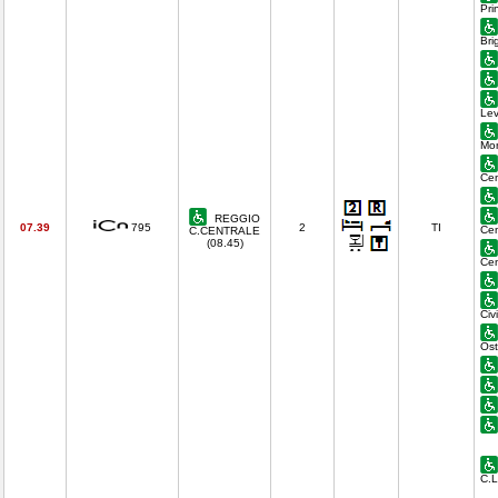
Pri
Bri
Lev
Mon
Cen
REGGIO
07.39
795
2
TI
Cen
C.CENTRALE
(08.45)
Cen
Civ
Ost
C.L