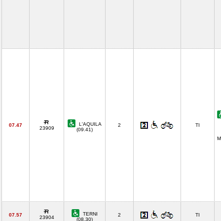
L'AQUILA
07.47
2
TI
23909
(09.41)
M
TERNI
07.57
2
TI
23904
(08.30)