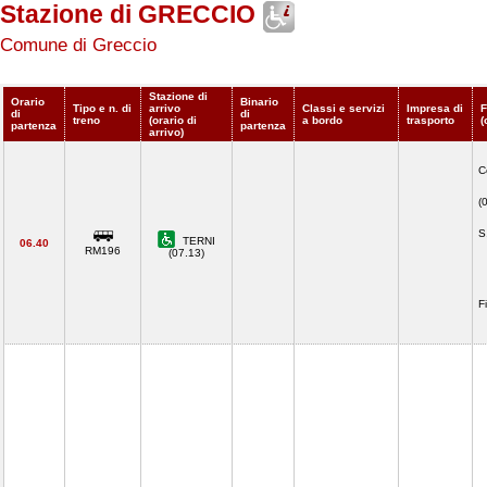
Stazione di GRECCIO
Comune di Greccio
Stazione di
Orario
Binario
Tipo e n. di
arrivo
Classi e servizi
Impresa di
F
di
di
treno
(orario di
a bordo
trasporto
(
partenza
partenza
arrivo)
C
(
S
TERNI
06.40
RM196
(07.13)
F